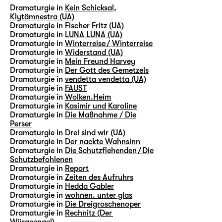
Dramaturgie in
Kein Schicksal,
Klytämnestra (UA)
Dramaturgie in
Fischer Fritz (UA)
Dramaturgie in
LUNA LUNA (UA)
Dramaturgie in
Winterreise / Winterreise
Dramaturgie in
Widerstand (UA)
Dramaturgie in
Mein Freund Harvey
Dramaturgie in
Der Gott des Gemetzels
Dramaturgie in
vendetta vendetta (UA)
Dramaturgie in
FAUST
Dramaturgie in
Wolken.Heim
Dramaturgie in
Kasimir und Karoline
Dramaturgie in
Die Maßnahme / Die
Perser
Dramaturgie in
Drei sind wir (UA)
Dramaturgie in
Der nackte Wahnsinn
Dramaturgie in
Die Schutzflehenden / Die
Schutzbefohlenen
Dramaturgie in
Report
Dramaturgie in
Zeiten des Aufruhrs
Dramaturgie in
Hedda Gabler
Dramaturgie in
wohnen. unter glas
Dramaturgie in
Die Dreigroschenoper
Dramaturgie in
Rechnitz (Der
Würgeengel)