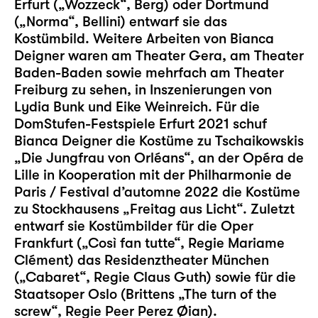
Erfurt („Wozzeck“, Berg) oder Dortmund
(„Norma“, Bellini) entwarf sie das
Kostümbild. Weitere Arbeiten von Bianca
Deigner waren am Theater Gera, am Theater
Baden-Baden sowie mehrfach am Theater
Freiburg zu sehen, in Inszenierungen von
Lydia Bunk und Eike Weinreich. Für die
DomStufen-Festspiele Erfurt 2021 schuf
Bianca Deigner die Kostüme zu Tschaikowskis
„Die Jungfrau von Orléans“, an der Opéra de
Lille in Kooperation mit der Philharmonie de
Paris / Festival d’automne 2022 die Kostüme
zu Stockhausens „Freitag aus Licht“. Zuletzt
entwarf sie Kostümbilder für die Oper
Frankfurt („Così fan tutte“, Regie Mariame
Clément) das Residenztheater München
(„Cabaret“, Regie Claus Guth) sowie für die
Staatsoper Oslo (Brittens „The turn of the
screw“, Regie Peer Perez Øian).