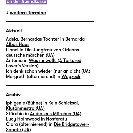
an der Abendkasse
weitere Termine
Aktuell
Adela, Bernardas Tochter in
Bernarda
Albas Haus
Lionel in
Die Jungfrau von Orleans
deutsche märchen (UA)
Antonia in
Was ihr wollt (A Tortured
Lover’s Version)
Ich denk schon wieder (nur an dich) (UA)
Margreth (alternierend) in
Woyzeck
Archiv
Iphigenie (Bühne) in
Kein Schicksal,
Klytämnestra (UA)
Störchin in
Andersens Märchen (UA)
Lucy Holmwood in
Nosferatu
Clara (alternierend) in
Die Bridgetower-
Sonate (UA)