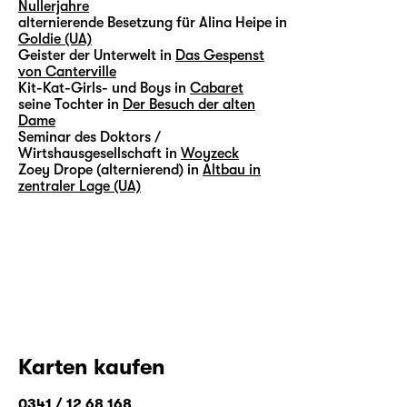
Nullerjahre
alternierende Besetzung für Alina Heipe in
Goldie (UA)
Geister der Unterwelt in
Das Gespenst
von Canterville
Kit-Kat-Girls- und Boys in
Cabaret
seine Tochter in
Der Besuch der alten
Dame
Seminar des Doktors /
Wirtshausgesellschaft in
Woyzeck
Zoey Drope (alternierend) in
Altbau in
zentraler Lage (UA)
Karten kaufen
0341 / 12 68 168