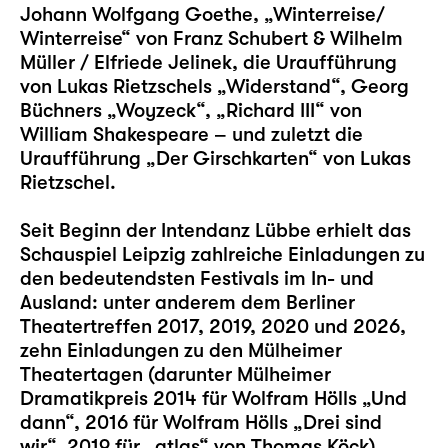
Johann Wolfgang Goethe,
„Winterreise/
Winterreise“
von Franz Schubert & Wilhelm
Müller / Elfriede Jelinek, die Uraufführung
von Lukas Rietzschels
„Widerstand“
, Georg
Büchners
„Woyzeck“
,
„Richard III“
von
William Shakespeare – und zuletzt die
Uraufführung „
Der Girschkarten
“ von Lukas
Rietzschel.
Seit Beginn der Intendanz Lübbe erhielt das
Schauspiel Leipzig zahlreiche Einladungen zu
den bedeutendsten Festivals im In- und
Ausland: unter anderem dem Berliner
Theatertreffen 2017, 2019, 2020 und 2026,
zehn Einladungen zu den Mülheimer
Theatertagen (darunter Mülheimer
Dramatikpreis 2014 für Wolfram Hölls „
Und
dann
“, 2016 für Wolfram Hölls „
Drei sind
wir
“, 2019 für „
atlas
“ von Thomas Köck)