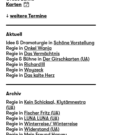
Karten
weitere Termine
Aktuell
Idee & Dramaturgie in
Schöne Vorstellung
Regie in
Onkel Wanja
Regie in
Das Vermächtnis
Regie & Bühne in
Der Girschkarten (UA)
Regie in
Richard III
Regie in
Woyzeck
Regie in
Das kalte Herz
Archiv
Regie in
Kein Schicksal, Klytämnestra
(UA)
Regie in
Fischer Fritz (UA)
Regie in
LUNA LUNA (UA)
Regie in
Winterreise / Winterreise
Regie in
Widerstand (UA)
Regie in
Mein Freund Harvey