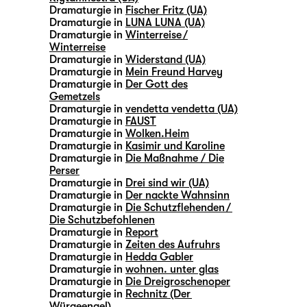
Dramaturgie in
Fischer Fritz (UA)
Dramaturgie in
LUNA LUNA (UA)
Dramaturgie in
Winterreise /
Winterreise
Dramaturgie in
Widerstand (UA)
Dramaturgie in
Mein Freund Harvey
Dramaturgie in
Der Gott des
Gemetzels
Dramaturgie in
vendetta vendetta (UA)
Dramaturgie in
FAUST
Dramaturgie in
Wolken.Heim
Dramaturgie in
Kasimir und Karoline
Dramaturgie in
Die Maßnahme / Die
Perser
Dramaturgie in
Drei sind wir (UA)
Dramaturgie in
Der nackte Wahnsinn
Dramaturgie in
Die Schutzflehenden /
Die Schutzbefohlenen
Dramaturgie in
Report
Dramaturgie in
Zeiten des Aufruhrs
Dramaturgie in
Hedda Gabler
Dramaturgie in
wohnen. unter glas
Dramaturgie in
Die Dreigroschenoper
Dramaturgie in
Rechnitz (Der
Würgeengel)