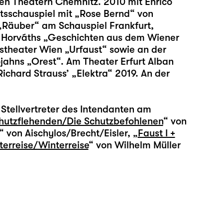
n Theatern Chemnitz. 2010 mit Enrico
sschauspiel mit „Rose Bernd“ von
„Räuber“ am Schauspiel Frankfurt,
e Horváths „Geschichten aus dem Wiener
stheater Wien „Urfaust“ sowie an der
ahns „Orest“. Am Theater Erfurt Alban
chard Strauss’ „Elektra“ 2019. An der
Stellvertreter des Intendanten am
hutzflehenden/Die Schutzbefohlenen
“ von
“ von Aischylos/Brecht/Eisler, „
Faust I +
terreise/Winterreise
“ von Wilhelm Müller