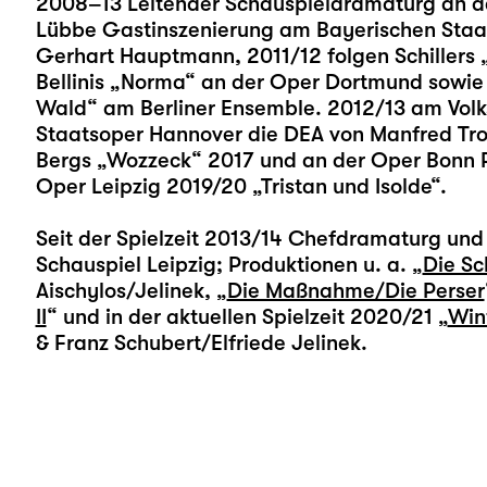
2008–13 Leitender Schauspieldramaturg an de
Lübbe Gastinszenierung am Bayerischen Staat
Gerhart Hauptmann, 2011/12 folgen Schillers 
Bellinis „Norma“ an der Oper Dortmund sowi
Wald“ am Berliner Ensemble. 2012/13 am Volk
Staatsoper Hannover die DEA von Manfred Troj
Bergs „Wozzeck“ 2017 und an der Oper Bonn Ri
Oper Leipzig 2019/20 „Tristan und Isolde“.
Seit der Spielzeit 2013/14 Chefdramaturg und 
Schauspiel Leipzig; Produktionen u. a. „
Die Sc
Aischylos/Jelinek, „
Die Maßnahme/Die Perser
II
“ und in der aktuellen Spielzeit 2020/21 „
Win
& Franz Schubert/Elfriede Jelinek.