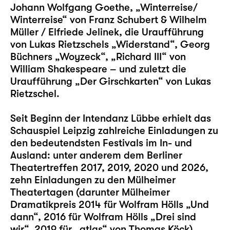
Johann Wolfgang Goethe,
„Winterreise/
Winterreise“
von Franz Schubert & Wilhelm
Müller / Elfriede Jelinek, die Uraufführung
von Lukas Rietzschels
„Widerstand“
, Georg
Büchners
„Woyzeck“
,
„Richard III“
von
William Shakespeare – und zuletzt die
Uraufführung „
Der Girschkarten
“ von Lukas
Rietzschel.
Seit Beginn der Intendanz Lübbe erhielt das
Schauspiel Leipzig zahlreiche Einladungen zu
den bedeutendsten Festivals im In- und
Ausland: unter anderem dem Berliner
Theatertreffen 2017, 2019, 2020 und 2026,
zehn Einladungen zu den Mülheimer
Theatertagen (darunter Mülheimer
Dramatikpreis 2014 für Wolfram Hölls „
Und
dann
“, 2016 für Wolfram Hölls „
Drei sind
wir
“, 2019 für „
atlas
“ von Thomas Köck)