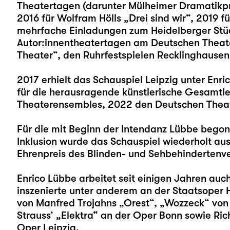
Theatertagen (darunter Mülheimer Dramatikpre
2016 für Wolfram Hölls „
Drei sind wir
“, 2019 fü
mehrfache Einladungen zum Heidelberger Stü
Autor:innentheatertagen am Deutschen Theater 
Theater“, den Ruhrfestspielen Recklinghausen
2017 erhielt das Schauspiel Leipzig unter Enri
für die herausragende künstlerische Gesamtl
Theaterensembles, 2022 den Deutschen Theat
Für die mit Beginn der Intendanz Lübbe begon
Inklusion wurde das Schauspiel wiederholt a
Ehrenpreis des Blinden- und Sehbehindertenve
Enrico Lübbe arbeitet seit einigen Jahren auc
inszenierte unter anderem an der Staatsoper 
von Manfred Trojahns „Orest“, „Wozzeck“ von 
Strauss’ „Elektra“ an der Oper Bonn sowie Ric
Oper Leipzig.