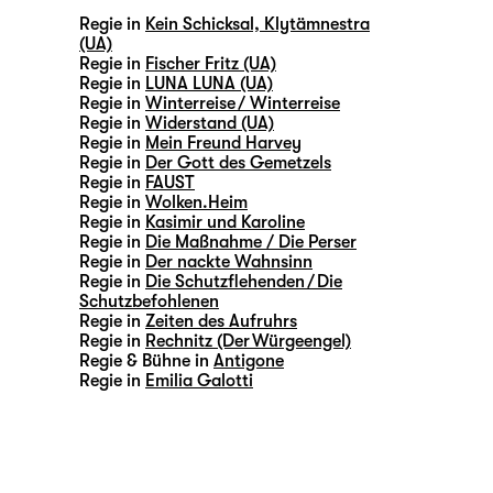
Regie in
Kein Schicksal, Klytämnestra
(UA)
Regie in
Fischer Fritz (UA)
Regie in
LUNA LUNA (UA)
Regie in
Winterreise / Winterreise
Regie in
Widerstand (UA)
Regie in
Mein Freund Harvey
Regie in
Der Gott des Gemetzels
Regie in
FAUST
Regie in
Wolken.Heim
Regie in
Kasimir und Karoline
Regie in
Die Maßnahme / Die Perser
Regie in
Der nackte Wahnsinn
Regie in
Die Schutzflehenden / Die
Schutzbefohlenen
Regie in
Zeiten des Aufruhrs
Regie in
Rechnitz (Der Würgeengel)
Regie & Bühne in
Antigone
Regie in
Emilia Galotti