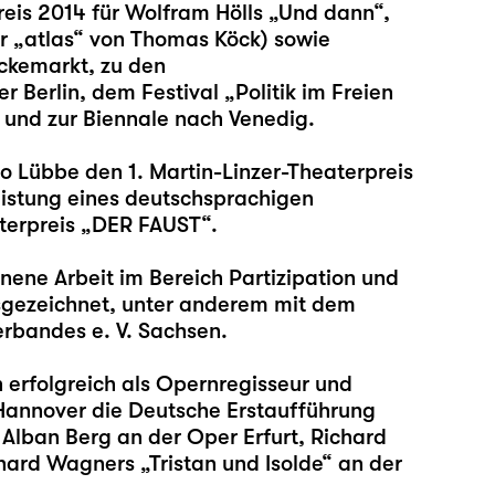
is 2014 für Wolfram Hölls „
Und dann
“,
r „
atlas
“ von Thomas Köck) sowie
ckemarkt, zu den
Berlin, dem Festival „Politik im Freien
 und zur Biennale nach Venedig.
co Lübbe den 1. Martin-Linzer-Theaterpreis
eistung eines deutschsprachigen
erpreis „DER FAUST“.
nene Arbeit im Bereich Partizipation und
usgezeichnet, unter anderem mit dem
rbandes e. V. Sachsen.
h erfolgreich als Opernregisseur und
Hannover die Deutsche Erstaufführung
Alban Berg an der Oper Erfurt, Richard
hard Wagners „Tristan und Isolde“ an der