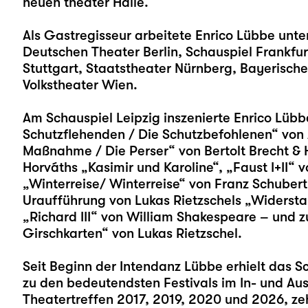
neuen theater Halle.
Als Gastregisseur arbeitete Enrico Lübbe unt
Deutschen Theater Berlin, Schauspiel Frankfur
Stuttgart, Staatstheater Nürnberg, Bayerisc
Volkstheater Wien.
Am Schauspiel Leipzig inszenierte Enrico Lüb
Schutzflehenden / Die Schutzbefohlenen“
von 
Maßnahme / Die Perser“
von Bertolt Brecht & 
Horváths
„Kasimir und Karoline“
,
„Faust I+II“
v
„Winterreise/ Winterreise“
von Franz Schubert 
Uraufführung von Lukas Rietzschels
„Widersta
„Richard III“
von William Shakespeare – und zu
Girschkarten
“ von Lukas Rietzschel.
Seit Beginn der Intendanz Lübbe erhielt das S
zu den bedeutendsten Festivals im In- und Au
Theatertreffen 2017, 2019, 2020 und 2026, z