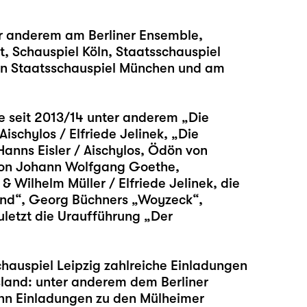
er anderem am Berliner Ensemble,
t, Schauspiel Köln, Staatsschauspiel
hen Staatsschauspiel München und am
be seit 2013/14 unter anderem
„Die
Aischylos / Elfriede Jelinek,
„Die
Hanns Eisler / Aischylos, Ödön von
on Johann Wolfgang Goethe,
& Wilhelm Müller / Elfriede Jelinek, die
nd“
, Georg Büchners
„Woyzeck“
,
letzt die Uraufführung „
Der
chauspiel Leipzig zahlreiche Einladungen
sland: unter anderem dem Berliner
ehn Einladungen zu den Mülheimer