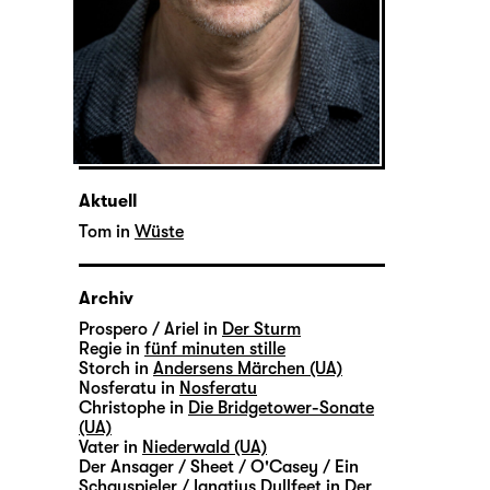
Aktuell
Tom in
Wüste
Archiv
Prospero / Ariel in
Der Sturm
Regie in
fünf minuten stille
Storch in
Andersens Märchen (UA)
Nosferatu in
Nosferatu
Christophe in
Die Bridgetower-Sonate
(UA)
Vater in
Niederwald (UA)
Der Ansager / Sheet / O'Casey / Ein
Schauspieler / Ignatius Dullfeet in
Der