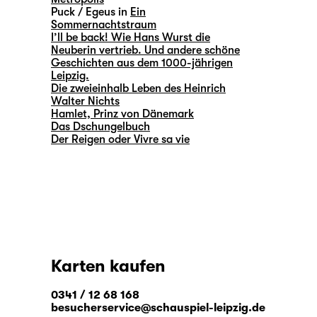
Puck / Egeus in
Ein
Sommernachtstraum
I’ll be back! Wie Hans Wurst die
Neuberin vertrieb. Und andere schöne
Geschichten aus dem 1000-jährigen
Leipzig.
Die zweieinhalb Leben des Heinrich
Walter Nichts
Hamlet, Prinz von Dänemark
Das Dschungelbuch
Der Reigen oder Vivre sa vie
Karten kaufen
0341 / 12 68 168
besucherservice@schauspiel-leipzig.de