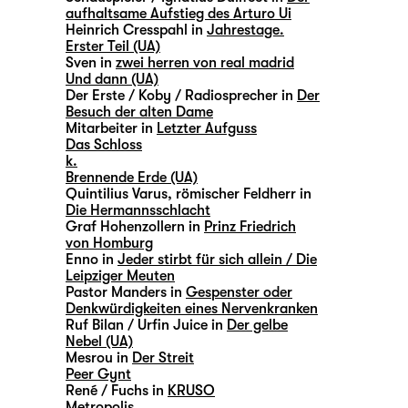
aufhaltsame Aufstieg des Arturo Ui
Heinrich Cresspahl in
Jahrestage.
Erster Teil (UA)
Sven in
zwei herren von real madrid
Und dann (UA)
Der Erste / Koby / Radiosprecher in
Der
Besuch der alten Dame
Mitarbeiter in
Letzter Aufguss
Das Schloss
k.
Brennende Erde (UA)
Quintilius Varus, römischer Feldherr in
Die Hermannsschlacht
Graf Hohenzollern in
Prinz Friedrich
von Homburg
Enno in
Jeder stirbt für sich allein / Die
Leipziger Meuten
Pastor Manders in
Gespenster oder
Denkwürdigkeiten eines Nervenkranken
Ruf Bilan / Urfin Juice in
Der gelbe
Nebel (UA)
Mesrou in
Der Streit
Peer Gynt
René / Fuchs in
KRUSO
Metropolis