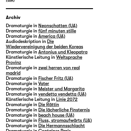
Archiv
Dramaturgie in
Neonschatten (UA)
Dramaturgie in
fünf minuten stille
Dramaturgie in
America (UA)
Audiodeskription in
Die
Wiedervereinigung der beiden Koreas
Dramaturgie in
Antonius und Kleopatra
Künstlerische Leitung in
Weltsprache
Provinz
Dramaturgie in
zwei herren von real
madrid
Dramaturgie in
Fischer Fritz (UA)
Dramaturgie in
Vater
Dramaturgie in
Meister und Margarita
Dramaturgie in
vendetta vendetta (UA)
Künstlerische Leitung in
Linie 2072
Dramaturgie in
Die Rättin
Dramaturgie in
Die lächerliche Finsternis
Dramaturgie in
beach house (UA)
Dramaturgie in
Fluss, stromaufwärts (UA)
Dramaturgie in
Die Hermannsschlacht
Dramaturgie in
Container Paris