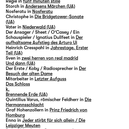
Regie in
fünf minuten stille
Storch in
Andersens Märchen (UA)
Nosferatu in
Nosferatu
Christophe in
Die Bridgetower-Sonate
(UA)
Vater in
Niederwald (UA)
Der Ansager / Sheet / O'Casey / Ein
Schauspieler / Ignatius Dullfeet in
Der
aufhaltsame Aufstieg des Arturo Ui
Heinrich Cresspahl in
Jahrestage. Erster
Teil (UA)
Sven in
zwei herren von real madrid
Und dann (UA)
Der Erste / Koby / Radiosprecher in
Der
Besuch der alten Dame
Mitarbeiter in
Letzter Aufguss
Das Schloss
k.
Brennende Erde (UA)
Quintilius Varus, römischer Feldherr in
Die
Hermannsschlacht
Graf Hohenzollern in
Prinz Friedrich von
Homburg
Enno in
Jeder stirbt für sich allein / Die
Leipziger Meuten