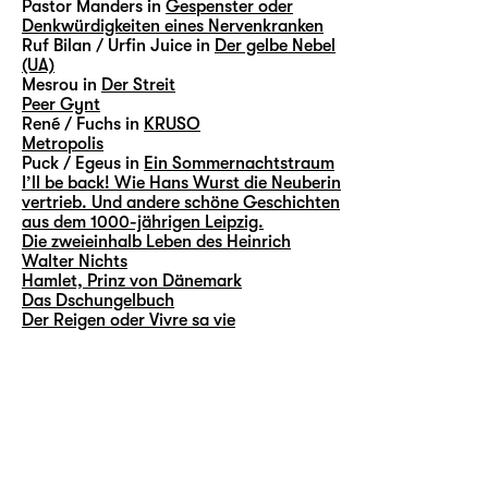
Pastor Manders in
Gespenster oder
Denkwürdigkeiten eines Nervenkranken
Ruf Bilan / Urfin Juice in
Der gelbe Nebel
(UA)
Mesrou in
Der Streit
Peer Gynt
René / Fuchs in
KRUSO
Metropolis
Puck / Egeus in
Ein Sommernachtstraum
I’ll be back! Wie Hans Wurst die Neuberin
vertrieb. Und andere schöne Geschichten
aus dem 1000-jährigen Leipzig.
Die zweieinhalb Leben des Heinrich
Walter Nichts
Hamlet, Prinz von Dänemark
Das Dschungelbuch
Der Reigen oder Vivre sa vie