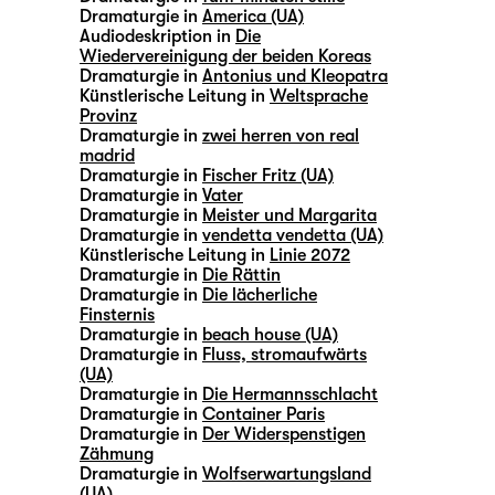
Dramaturgie in
America (UA)
Audiodeskription in
Die
Wiedervereinigung der beiden Koreas
Dramaturgie in
Antonius und Kleopatra
Künstlerische Leitung in
Weltsprache
Provinz
Dramaturgie in
zwei herren von real
madrid
Dramaturgie in
Fischer Fritz (UA)
Dramaturgie in
Vater
Dramaturgie in
Meister und Margarita
Dramaturgie in
vendetta vendetta (UA)
Künstlerische Leitung in
Linie 2072
Dramaturgie in
Die Rättin
Dramaturgie in
Die lächerliche
Finsternis
Dramaturgie in
beach house (UA)
Dramaturgie in
Fluss, stromaufwärts
(UA)
Dramaturgie in
Die Hermannsschlacht
Dramaturgie in
Container Paris
Dramaturgie in
Der Widerspenstigen
Zähmung
Dramaturgie in
Wolfserwartungsland
(UA)