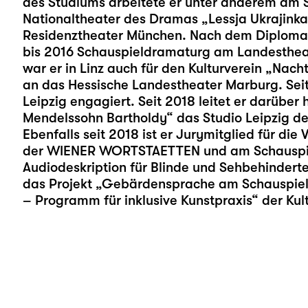
des Studiums arbeitete er unter anderem am 
Nationaltheater des Dramas „Lessja Ukrajinka
Residenztheater München. Nach dem Diplomab
bis 2016 Schauspieldramaturg am Landestheate
war er in Linz auch für den Kulturverein „Nach
an das Hessische Landestheater Marburg. Seit
Leipzig engagiert. Seit 2018 leitet er darüber
Mendelssohn Bartholdy“ das
Studio Leipzig
des
Ebenfalls seit 2018 ist er Jurymitglied für di
der WIENER WORTSTAETTEN und am Schauspiel 
Audiodeskription
für Blinde und Sehbehinderte 
das Projekt „Gebärdensprache am Schauspiel
– Programm für inklusive Kunstpraxis“ der Kul