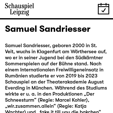
Samuel Sandriesser
Samuel Sandriesser, geboren 2000 in St.
Veit, wuchs in Klagenfurt am Wörthersee auf,
wo er in seiner Jugend bei den Südkärntner
Sommerspielen auf der Bühne stand. Nach
einem Internationalen Freiwilligeneinsatz in
Rumänien studierte er von 2019 bis 2023
Schauspiel an der Theaterakademie August
Everding in München. Während des Studiums
wirkte er u. a. in den Produktionen „Der
Schneesturm“ (Regie: Marcel Kohler),
„wir.zusammen.allein“ (Regie: Katja
Wachter) und „fake it till you die bakchen“