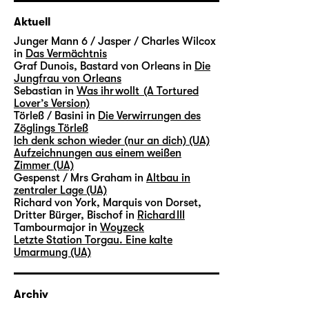
Aktuell
Junger Mann 6 / Jasper / Charles Wilcox
in
Das Vermächtnis
Graf Dunois, Bastard von Orleans in
Die
Jungfrau von Orleans
Sebastian in
Was ihr wollt (A Tortured
Lover’s Version)
Törleß / Basini in
Die Verwirrungen des
Zöglings Törleß
Ich denk schon wieder (nur an dich) (UA)
Aufzeichnungen aus einem weißen
Zimmer (UA)
Gespenst / Mrs Graham in
Altbau in
zentraler Lage (UA)
Richard von York, Marquis von Dorset,
Dritter Bürger, Bischof in
Richard III
Tambourmajor in
Woyzeck
Letzte Station Torgau. Eine kalte
Umarmung (UA)
Archiv