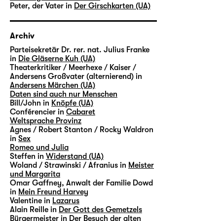
Peter, der Vater in
Der Girschkarten (UA)
Archiv
Parteisekretär Dr. rer. nat. Julius Franke
in
Die Gläserne Kuh (UA)
Theaterkritiker / Meerhexe / Kaiser /
Andersens Großvater (alternierend) in
Andersens Märchen (UA)
Daten sind auch nur Menschen
Bill/John in
Knöpfe (UA)
Conférencier in
Cabaret
Weltsprache Provinz
Agnes / Robert Stanton / Rocky Waldron
in
Sex
Romeo und Julia
Steffen in
Widerstand (UA)
Woland / Strawinski / Afranius in
Meister
und Margarita
Omar Gaffney, Anwalt der Familie Dowd
in
Mein Freund Harvey
Valentine in
Lazarus
Alain Reille in
Der Gott des Gemetzels
Bürgermeister in
Der Besuch der alten