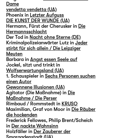
Dame
vendetta vendetta (UA)
Phoenix in
Letzter Aufguss
DIE KUNST DER WUNDE (UA)
Hermann, Fürst der Cherusker in
Die
Hermannsschlacht
Der Tod in
Nacht ohne Sterne (DE)
Kriminalpolizeianwärter Lutz in
Jeder
stirbt für sich allein / Die Leipziger
Meuten
Barbara in
Angst essen Seele auf
Jockel, sitzt und trinkt in
Wolfserwartungsland (UA)
1. Schauspieler in
Sechs Personen suchen
einen Autor
Gewonnene Illusionen (UA)
Agitator (Die Maßnahme) in
Die
Maßnahme / Die Perser
Rimbaud / Rommstedt in
KRUSO
Maximilian, Graf von Moor in
Die Räuber
die hockenden
Frederick Fellowes, Philip Brent/Scheich
in
Der nackte Wahnsinn
Holzfäller in
Der Zauberer der
Smaragdenstadt (UA)