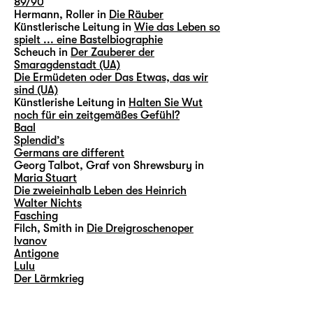
89/90
Hermann, Roller in
Die Räuber
Künstlerische Leitung in
Wie das Leben so
spielt ... eine Bastelbiographie
Scheuch in
Der Zauberer der
Smaragdenstadt (UA)
Die Ermüdeten oder Das Etwas, das wir
sind (UA)
Künstlerishe Leitung in
Halten Sie Wut
noch für ein zeitgemäßes Gefühl?
Baal
Splendid’s
Germans are different
Georg Talbot, Graf von Shrewsbury in
Maria Stuart
Die zweieinhalb Leben des Heinrich
Walter Nichts
Fasching
Filch, Smith in
Die Dreigroschenoper
Ivanov
Antigone
Lulu
Der Lärmkrieg