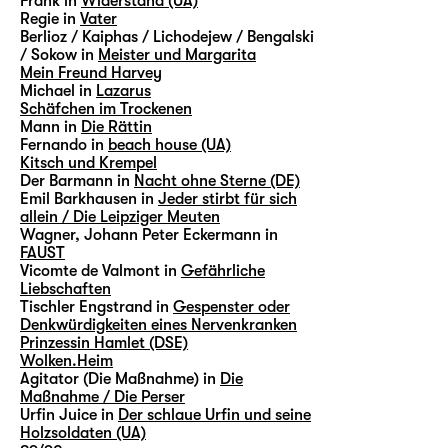
Frank in
Widerstand (UA)
Regie in
Vater
Berlioz / Kaiphas / Lichodejew / Bengalski
/ Sokow in
Meister und Margarita
Mein Freund Harvey
Michael in
Lazarus
Schäfchen im Trockenen
Mann in
Die Rättin
Fernando in
beach house (UA)
Kitsch und Krempel
Der Barmann in
Nacht ohne Sterne (DE)
Emil Barkhausen in
Jeder stirbt für sich
allein / Die Leipziger Meuten
Wagner, Johann Peter Eckermann in
FAUST
Vicomte de Valmont in
Gefährliche
Liebschaften
Tischler Engstrand in
Gespenster oder
Denkwürdigkeiten eines Nervenkranken
Prinzessin Hamlet (DSE)
Wolken.Heim
Agitator (Die Maßnahme) in
Die
Maßnahme / Die Perser
Urfin Juice in
Der schlaue Urfin und seine
Holzsoldaten (UA)