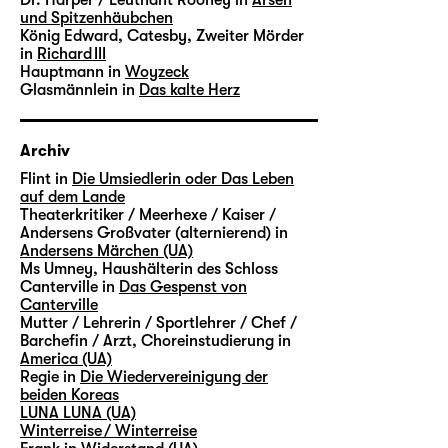
und Spitzenhäubchen
König Edward, Catesby, Zweiter Mörder
in
Richard III
Hauptmann in
Woyzeck
Glasmännlein in
Das kalte Herz
Archiv
Flint in
Die Umsiedlerin oder Das Leben
auf dem Lande
Theaterkritiker / Meerhexe / Kaiser /
Andersens Großvater (alternierend) in
Andersens Märchen (UA)
Ms Umney, Haushälterin des Schloss
Canterville in
Das Gespenst von
Canterville
Mutter / Lehrerin / Sportlehrer / Chef /
Barchefin / Arzt, Choreinstudierung in
America (UA)
Regie in
Die Wiedervereinigung der
beiden Koreas
LUNA LUNA (UA)
Winterreise / Winterreise