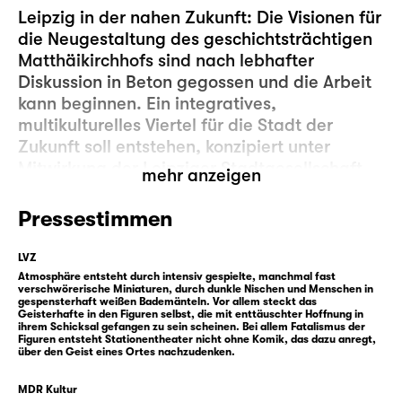
Leipzig in der nahen Zukunft: Die Visionen für
die Neugestaltung des geschichtsträchtigen
Matthäikirchhofs sind nach lebhafter
Diskussion in Beton gegossen und die Arbeit
kann beginnen. Ein integratives,
multikulturelles Viertel für die Stadt der
Zukunft soll entstehen, konzipiert unter
Mitwirkung der Leipziger Stadtgesellschaft –
mehr anzeigen
nachhaltig, gemeinwohlorientiert,
vorwärtsgewandt, lebendig.
Pressestimmen
Doch etwas brodelt unterm Fundament der
LVZ
seit den 80er Jahren das Areal
Atmosphäre entsteht durch intensiv gespielte, manchmal fast
verschwörerische Miniaturen, durch dunkle Nischen und Menschen in
überschattenden ehemaligen Stasi-Zentrale.
gespensterhaft weißen Bademänteln. Vor allem steckt das
Geisterhafte in den Figuren selbst, die mit enttäuschter Hoffnung in
Denn im Untergrund sitzen und schwitzen die
ihrem Schicksal gefangen zu sein scheinen. Bei allem Fatalismus der
unversöhnten Geister der Vergangenheit(en)
Figuren entsteht Stationentheater nicht ohne Komik, das dazu anregt,
über den Geist eines Ortes nachzudenken.
— und warten in den verlassenen Keller-
Räumlichkeiten der einstigen Stasi-Sauna
MDR Kultur