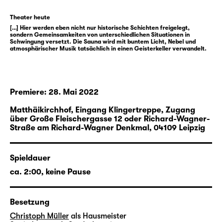
Das
Kollektiv DARUM
um Victoria Halper und
Kai Krösche (Regie) sowie Laura Andreß
Theater heute
(Dramaturgie) wurde zweimal für den
[…] Hier werden eben nicht nur historische Schichten freigelegt,
sondern Gemeinsamkeiten von unterschiedlichen Situationen in
österreichischen Nestroy-Theaterpreis
Schwingung versetzt. Die Sauna wird mit buntem Licht, Nebel und
atmosphärischer Musik tatsächlich in einen Geisterkeller verwandelt.
nominiert sowie zum Impulse Theater Festival
eingeladen. Ihre bewusst die Grenzen des
Dokumentarischen und Fiktiven
verwischenden Arbeiten bewegen sich an
Premiere: 28. Mai 2022
zahlreichen ästhetischen Schnittstellen
Matthäikirchhof, Eingang Klingertreppe, Zugang
zwischen Performance, Installation, Film,
über Große Fleischergasse 12 oder Richard-Wagner-
Ton- und Videokunst.
Straße am Richard-Wagner Denkmal,
04109 Leipzig
Infos zur urbanen Langzeitbespielung:
„
Pay attention!
“
Spieldauer
ca. 2:00, keine Pause
Besetzung
Christoph Müller
als Hausmeister