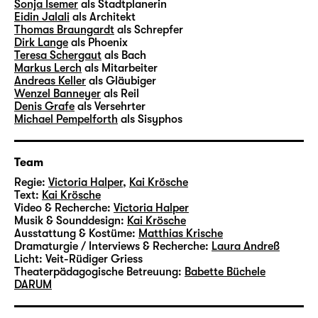
Sonja Isemer
als Stadtplanerin
Eidin Jalali
als Architekt
Thomas Braungardt
als Schrepfer
Dirk Lange
als Phoenix
Teresa Schergaut
als Bach
Markus Lerch
als Mitarbeiter
Andreas Keller
als Gläubiger
Wenzel Banneyer
als Reil
Denis Grafe
als Versehrter
Michael Pempelforth
als Sisyphos
Team
Regie:
Victoria Halper
,
Kai Krösche
Text:
Kai Krösche
Video & Recherche:
Victoria Halper
Musik & Sounddesign:
Kai Krösche
Ausstattung & Kostüme:
Matthias Krische
Dramaturgie / Interviews & Recherche:
Laura Andreß
Licht:
Veit-Rüdiger Griess
Theaterpädagogische Betreuung:
Babette Büchele
DARUM