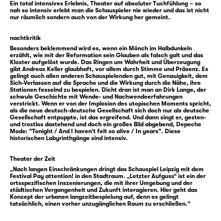
darauf, endlich Gehör zu finden.
Ein total intensives Erlebnis, Theater auf absoluter Tuchfühlung – so
nah so intensiv erlebt man die Schauspieler nie wieder und das ist nicht
nur räumlich sondern auch von der Wirkung her gemeint.
Inspiriert von der bewegten Geschichte des
Areals Matthäikirchhof geht das Wiener
nachtkritik
Kollektiv DARUM der Frage nach, welche
Besonders beklemmend wird es, wenn ein Mönch im Halbdunkeln
erzählt, wie mit der Reformation sein Glauben als falsch galt und das
unversöhnten Themen und Konflikte der
Kloster aufgelöst wurde. Das Ringen um Wahrheit und Überzeugung
gibt Andreas Keller glaubhaft, vor allem durch Stimme und Präsenz. Es
Vergangenheit in Form Sprengkraft
gelingt auch allen anderen Schauspielenden gut, mit Genauigkeit, dem
bergender Potenziale ins Hier und Jetzt
Sich-Verlassen auf die Sprache und die Wirkung durch die Nähe, ihre
Stationen fesselnd zu bespielen. Dicht dran ist man an Dirk Lange, der
hineinwirken. Als immersive Performance
schwule Geschichte mit Wende- und Nachwendeerfahrungen
verstrickt. Wenn er von der Implosion des utopischen Moments spricht,
zwischen Theaterstück und multimedialer
als die neue deutsch-deutsche Gesellschaft sich doch nur als deutsche
Gesellschaft entpuppte, ist das ergreifend. Und dann singt er, gesten-
Installation gibt „Letzter Aufguss“ seinem
und trostlos dastehend und doch ein großes Bild abgebend, Depeche
Publikum die Möglichkeit, einem
Mode: "Tonight / And I haven't felt so alive / In years". Diese
historischen Labyrinthgänge sind intensiv.
breitgefächerten Figurenpersonal aus
zahlreichen Jahrhunderten Leipziger
Theater der Zeit
Geschichte zu begegnen, und stellt dabei die
„Nach langen Einschränkungen dringt das Schauspiel Leipzig mit dem
Festival Pay attention! in den Stadtraum. „Letzter Aufguss“ ist ein der
Frage, wie wir die Zukunft im Angesicht einer
ortsspezifischen Inszenierungen, die mit ihrer Umgebung und der
sich zunehmend aufheizenden Gegenwart
städtischen Vergangenheit und Zukunft interagieren. Hier geht das
Konzept der urbanen langzeitbespielung auf, denn es gelingt
gestalten wollen.
tatsächlich, einen vorher unzugänglichen Raum zu erschließen.“