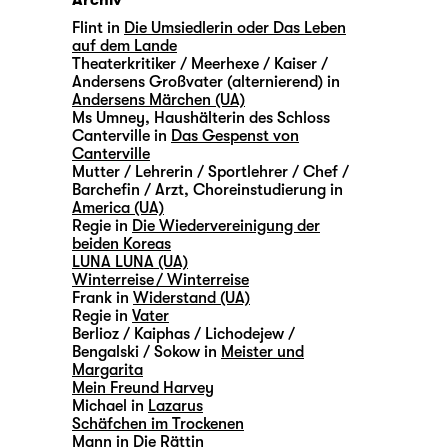
Archiv
Flint in
Die Umsiedlerin oder Das Leben
auf dem Lande
Theaterkritiker / Meerhexe / Kaiser /
Andersens Großvater (alternierend) in
Andersens Märchen (UA)
Ms Umney, Haushälterin des Schloss
Canterville in
Das Gespenst von
Canterville
Mutter / Lehrerin / Sportlehrer / Chef /
Barchefin / Arzt, Choreinstudierung in
America (UA)
Regie in
Die Wiedervereinigung der
beiden Koreas
LUNA LUNA (UA)
Winterreise / Winterreise
Frank in
Widerstand (UA)
Regie in
Vater
Berlioz / Kaiphas / Lichodejew /
Bengalski / Sokow in
Meister und
Margarita
Mein Freund Harvey
Michael in
Lazarus
Schäfchen im Trockenen
Mann in
Die Rättin