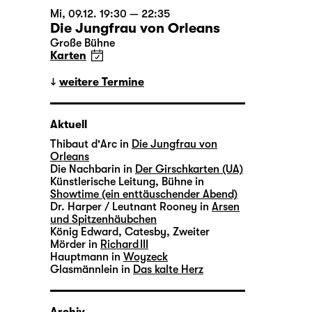
Mi, 09.12. 19:30 — 22:35
Die Jungfrau von Orleans
Große Bühne
Karten
weitere Termine
Aktuell
Thibaut d'Arc in
Die Jungfrau von
Orleans
Die Nachbarin in
Der Girschkarten (UA)
Künstlerische Leitung, Bühne in
Showtime (ein enttäuschender Abend)
Dr. Harper / Leutnant Rooney in
Arsen
und Spitzenhäubchen
König Edward, Catesby, Zweiter
Mörder in
Richard III
Hauptmann in
Woyzeck
Glasmännlein in
Das kalte Herz