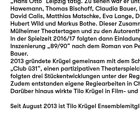
„Hans Otto“ Leipzig tätig. Zu sehen war er u
Hawemann, Thomas Bischoff, Claudia Bauer, 
David Calis, Matthias Matschke, Eva Lange, Di
Hubert Wild und Markus Bothe. Dieser Zusamm
Mülheimer Theatertagen und zu den Autorenth
In der Spielzeit 2016/17 folgten dann Einladun
Inszenierung „89/90“ nach dem Roman von Pet
Bauer.
2013 gründete Krügel gemeinsam mit dem Sch
„Club ü31“, einen partizipativen Theaterspielc
folgten drei Stückentwicklungen unter der Reg
Zudem entstanden eigene Regiearbeiten in Ch
Darüber hinaus wirkte Tilo Krügel in Film- un
Seit August 2013 ist Tilo Krügel Ensemblemitg