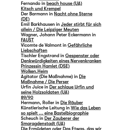
Fernando in
beach house (UA)
Kitsch und Krempel
Der Barmann in
Nacht ohne Sterne
(DE)
Emil Barkhausen in
Jeder stirbt für sich
allein / Die Leipziger Meuten
Wagner, Johann Peter Eckermann in
FAUST
Vicomte de Valmont in
Gefährliche
Liebschaften
Tischler Engstrand in
Gespenster oder
Denkwürdigkeiten eines Nervenkranken
Prinzessin Hamlet (DSE)
Wolken.Heim
Agitator (Die Maßnahme) in
Die
Maßnahme / Die Perser
Urfin Juice in
Der schlaue Urfin und
seine Holzsoldaten (UA)
89/90
Hermann, Roller in
Die Räuber
Künstlerische Leitung in
Wie das Leben
so spielt ... eine Bastelbiographie
Scheuch in
Der Zauberer der
Smaragdenstadt (UA)
Die Ermüdeten oder Das Etwas, das wir