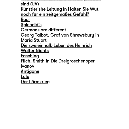
sind (UA)
Künstlerishe Leitung in
Halten Sie Wut
noch für ein zeitgemäßes Gefühl?
Baal
Splendid’s
Germans are different
Georg Talbot, Graf von Shrewsbury in
Maria Stuart
Die zweieinhalb Leben des Heinrich
Walter Nichts
Fasching
Filch, Smith in
Die Dreigroschenoper
Ivanov
Antigone
Lulu
Der Lärmkrieg