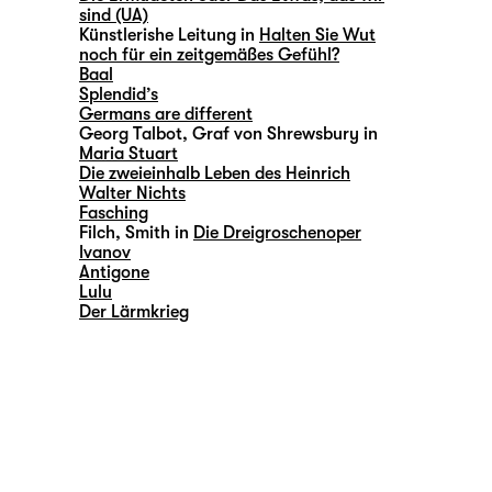
sind (UA)
Künstlerishe Leitung in
Halten Sie Wut
noch für ein zeitgemäßes Gefühl?
Baal
Splendid’s
Germans are different
Georg Talbot, Graf von Shrewsbury in
Maria Stuart
Die zweieinhalb Leben des Heinrich
Walter Nichts
Fasching
Filch, Smith in
Die Dreigroschenoper
Ivanov
Antigone
Lulu
Der Lärmkrieg