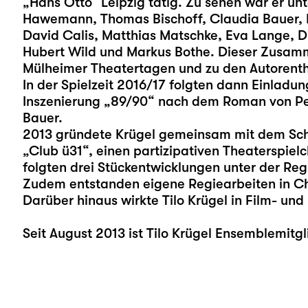
„Hans Otto“ Leipzig tätig. Zu sehen war er u
Hawemann, Thomas Bischoff, Claudia Bauer, 
David Calis, Matthias Matschke, Eva Lange, Di
Hubert Wild und Markus Bothe. Dieser Zusamm
Mülheimer Theatertagen und zu den Autorenth
In der Spielzeit 2016/17 folgten dann Einladun
Inszenierung „89/90“ nach dem Roman von Pet
Bauer.
2013 gründete Krügel gemeinsam mit dem Sch
„Club ü31“, einen partizipativen Theaterspielc
folgten drei Stückentwicklungen unter der Reg
Zudem entstanden eigene Regiearbeiten in Ch
Darüber hinaus wirkte Tilo Krügel in Film- un
Seit August 2013 ist Tilo Krügel Ensemblemitg