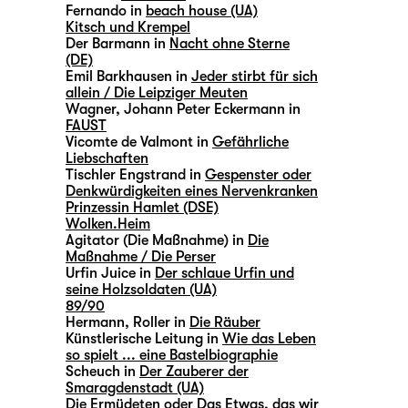
Fernando in
beach house (UA)
Kitsch und Krempel
Der Barmann in
Nacht ohne Sterne
(DE)
Emil Barkhausen in
Jeder stirbt für sich
allein / Die Leipziger Meuten
Wagner, Johann Peter Eckermann in
FAUST
Vicomte de Valmont in
Gefährliche
Liebschaften
Tischler Engstrand in
Gespenster oder
Denkwürdigkeiten eines Nervenkranken
Prinzessin Hamlet (DSE)
Wolken.Heim
Agitator (Die Maßnahme) in
Die
Maßnahme / Die Perser
Urfin Juice in
Der schlaue Urfin und
seine Holzsoldaten (UA)
89/90
Hermann, Roller in
Die Räuber
Künstlerische Leitung in
Wie das Leben
so spielt ... eine Bastelbiographie
Scheuch in
Der Zauberer der
Smaragdenstadt (UA)
Die Ermüdeten oder Das Etwas, das wir