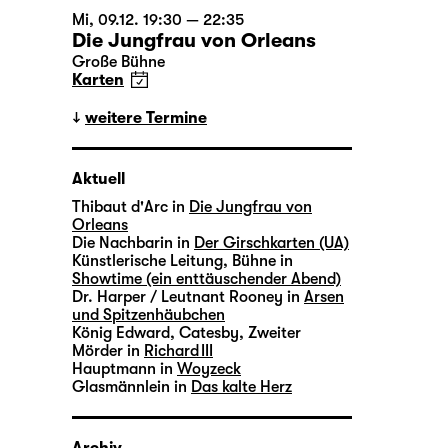
Mi, 09.12. 19:30 — 22:35
Die Jungfrau von Orleans
Große Bühne
Karten
weitere Termine
Aktuell
Thibaut d'Arc in
Die Jungfrau von
Orleans
Die Nachbarin in
Der Girschkarten (UA)
Künstlerische Leitung, Bühne in
Showtime (ein enttäuschender Abend)
Dr. Harper / Leutnant Rooney in
Arsen
und Spitzenhäubchen
König Edward, Catesby, Zweiter
Mörder in
Richard III
Hauptmann in
Woyzeck
Glasmännlein in
Das kalte Herz