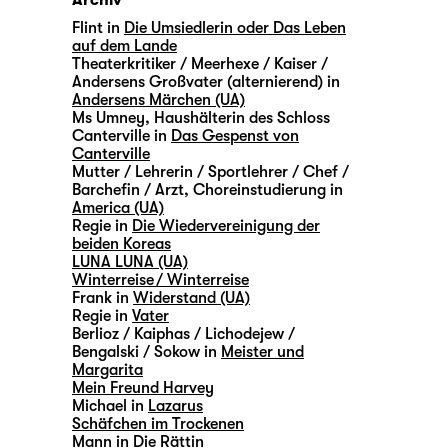
Archiv
Flint in
Die Umsiedlerin oder Das Leben
auf dem Lande
Theaterkritiker / Meerhexe / Kaiser /
Andersens Großvater (alternierend) in
Andersens Märchen (UA)
Ms Umney, Haushälterin des Schloss
Canterville in
Das Gespenst von
Canterville
Mutter / Lehrerin / Sportlehrer / Chef /
Barchefin / Arzt, Choreinstudierung in
America (UA)
Regie in
Die Wiedervereinigung der
beiden Koreas
LUNA LUNA (UA)
Winterreise / Winterreise
Frank in
Widerstand (UA)
Regie in
Vater
Berlioz / Kaiphas / Lichodejew /
Bengalski / Sokow in
Meister und
Margarita
Mein Freund Harvey
Michael in
Lazarus
Schäfchen im Trockenen
Mann in
Die Rättin