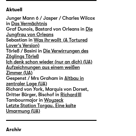
Aktuell
Junger Mann 6 / Jasper / Charles Wilcox
in
Das Vermächtnis
Graf Dunois, Bastard von Orleans in
Die
Jungfrau von Orleans
Sebastian in
Was ihr wollt (A Tortured
Lover’s Version)
Törleß / Basini in
Die Verwirrungen des
Zöglings Törleß
Ich denk schon wieder (nur an dich) (UA)
Aufzeichnungen aus einem weißen
Zimmer (UA)
Gespenst / Mrs Graham in
Altbau in
zentraler Lage (UA)
Richard von York, Marquis von Dorset,
Dritter Bürger, Bischof in
Richard III
Tambourmajor in
Woyzeck
Letzte Station Torgau. Eine kalte
Umarmung (UA)
Archiv