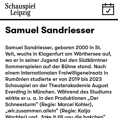
Samuel Sandriesser
Samuel Sandriesser, geboren 2000 in St.
Veit, wuchs in Klagenfurt am Wörthersee auf,
wo er in seiner Jugend bei den Südkärntner
Sommerspielen auf der Bühne stand. Nach
einem Internationalen Freiwilligeneinsatz in
Rumänien studierte er von 2019 bis 2023
Schauspiel an der Theaterakademie August
Everding in München. Während des Studiums
wirkte er u. a. in den Produktionen „Der
Schneesturm“ (Regie: Marcel Kohler),
„wir.zusammen.allein“ (Regie: Katja
Wachter) und „fake it till you die bakchen“