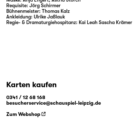
Maske:
Anja Engert, Astrid Storch
Requisite:
Jörg Schirmer
Bühnenmeister:
Thomas Kalz
Zusatzhinweise zu sensiblen Inhalten in
Ankleidung:
Ulrike Jaßlauk
„Wüste“ finden Sie
hier
.
Regie- & Dramaturgiehospitanz:
Kai Leah Sascha Krämer
Karten kaufen
0341 / 12 68 168
besucherservice@schauspiel-leipzig.de
Zum Webshop