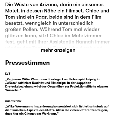
Die Wüste von Arizona, darin ein einsames
Motel, in dessen Nähe ein Filmset. Chloe und
Tom sind ein Paar, beide sind in dem Film
besetzt, wenngleich in unterschiedlich
großen Rollen. Während Tom mal wieder
glänzen kann, sitzt Chloe im Motelzimmer
fest, geht mit ihrer Assistentin Hannah immer
wieder den Text des Drehbuchs durch und
mehr anzeigen
wartet darauf, dass ihre Narben nach einer
aufwendigen Schönheitsoperation verheilen.
Pressestimmen
Bandagiert und vorübergehend
seheingeschränkt, ist Chloe mehr denn je auf
LVZ
Hannah angewiesen. Da trifft es sich äußerst
„Regisseur Wilke Weermann überlagert am Schauspiel Leipzig in
„Wüste“ raffiniert Realität und Filmskript: In der doppelten
ungünstig, dass Hannah aus unerklärlichen
Dreiecksbeziehung wird das Gegenüber zur Projektionsfläche eigener
Wünsche.“
Gründen immer wieder abtaucht und an
anderer Stelle wieder aufwacht.
nachtkritik
„Wilke Weermanns Inszenierung konzentriert sich ästhetisch stark auf
Hannah, Chloe und Tom begegnen sich nicht
die filmischen Aspekte des Stoffs. Allein die vielen Referenzen zeigen,
dass hier ein Cineast am Werk war.“