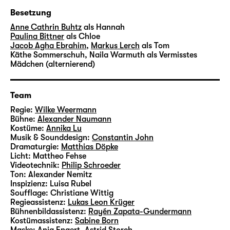
Sam Max lebt in New York und arbeitet in den
Besetzung
Bereichen Text, Regie, Musik, Kunst und
Anne Cathrin Buhtz
als Hannah
Performance. „Wüste“ wurde von Sam Max
Paulina Bittner
als Chloe
selbst 2024 am Deutschen Theater Berlin
Jacob Agha Ebrahim
,
Markus Lerch
als Tom
inszeniert und uraufgeführt. In der Diskothek
Käthe Sommerschuh
,
Naila Warmuth
als Vermisstes
Mädchen (alternierend)
des Schauspiel Leipzig wird es inszeniert von
Wilke Weermann
. Er studierte Regie an der
ADK Baden-Württemberg in Ludwigsburg.
Team
Sein Drama „Abraum“ wurde nominiert für
Regie:
Wilke Weermann
den Retzhofer Dramapreis 2015 und 2016
Bühne:
Alexander Naumann
ausgezeichnet mit dem Münchner
Kostüme:
Annika Lu
Musik & Sounddesign:
Constantin John
Förderpreis für deutschsprachige Dramatik.
Dramaturgie:
Matthias Döpke
Seine Inszenierung „Fahrenheit 451“ am
Licht:
Mattheo Fehse
Schauspiel Stuttgart war eingeladen zum
Videotechnik:
Philip Schroeder
Ton:
Alexander Nemitz
Festival „radikal jung 2018“ in München.
Inspizienz:
Luisa Rubel
Wilke Weermann arbeitete u. a. am ETA
Soufflage:
Christiane Wittig
Hoffmann Theater Bamberg, Schauspiel
Regieassistenz:
Lukas Leon Krüger
Bühnenbildassistenz:
Rayén Zapata-Gundermann
Köln, Staatstheater Stuttgart, Schauspiel
Kostümassistenz:
Sabine Born
Frankfurt und am Deutschen Theater Berlin.