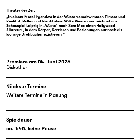
nur in einem Dreieck aus Begierden und
Abhängigkeiten, sondern auch in einer
Theater der Zeit
lückenhaften Wirklichkeit, in der ihnen jeweils
„In einem Motel irgendwo in der Wüste verschwimmen Filmset und
Realität, Rollen und Identitäten: Wilke Weermann zeichnet am
aus unterschiedlichen Gründen Dinge
Schauspiel Leipzig in „Wüste“ nach Sam Max einen Hollywood-
entgehen, die sich vor ihren eigenen Augen
Albtraum, in dem Körper, Karrieren und Beziehungen nur noch als
löchrige Drehbücher existieren.“
abspielen. Wobei diese blinden Flecken von
den jeweils Anderen auch mal schamlos
ausgenutzt werden. Das mittelmäßige
Filmskript hingegen scheint verdächtig nah
Premiere am 04. Juni 2026
an ihrer eigenen Lebensrealität geschrieben
Diskothek
zu sein und zunehmend damit zu
verschwimmen. Mitten in der leeren Wüste,
Nächste Termine
die offenbar Menschen verschluckt und
Weitere Termine in Planung
wieder ausspuckt, versuchen sie ihre Rollen
so intensiv wie möglich auszufüllen,
angetrieben von einem Bedürfnis, das alles
zu verzehren scheint: Bestätigung durch
Spieldauer
Andere, um die eigene Leere zu füllen.
ca. 1:45, keine Pause