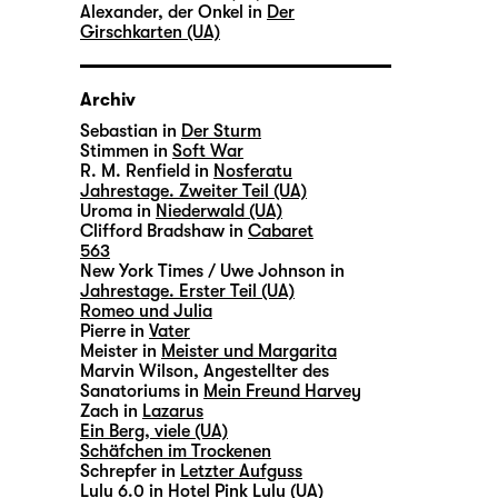
Alexander, der Onkel in
Der
Girschkarten (UA)
Archiv
Sebastian in
Der Sturm
Stimmen in
Soft War
R. M. Renfield in
Nosferatu
Jahrestage. Zweiter Teil (UA)
Uroma in
Niederwald (UA)
Clifford Bradshaw in
Cabaret
563
New York Times / Uwe Johnson in
Jahrestage. Erster Teil (UA)
Romeo und Julia
Pierre in
Vater
Meister in
Meister und Margarita
Marvin Wilson, Angestellter des
Sanatoriums in
Mein Freund Harvey
Zach in
Lazarus
Ein Berg, viele (UA)
Schäfchen im Trockenen
Schrepfer in
Letzter Aufguss
Lulu 6.0 in
Hotel Pink Lulu (UA)