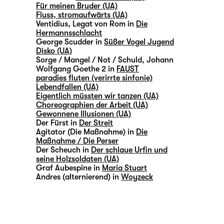
Für meinen Bruder (UA)
Fluss, stromaufwärts (UA)
Ventidius, Legat von Rom in
Die
Hermannsschlacht
George Scudder in
Süßer Vogel Jugend
Disko (UA)
Sorge / Mangel / Not / Schuld, Johann
Wolfgang Goethe 2 in
FAUST
paradies fluten (verirrte sinfonie)
Lebendfallen (UA)
Eigentlich müssten wir tanzen (UA)
Choreographien der Arbeit (UA)
Gewonnene Illusionen (UA)
Der Fürst in
Der Streit
Agitator (Die Maßnahme) in
Die
Maßnahme / Die Perser
Der Scheuch in
Der schlaue Urfin und
seine Holzsoldaten (UA)
Graf Aubespine in
Maria Stuart
Andres (alternierend) in
Woyzeck