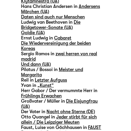
Klytämnestra (UA)
Hans Christian Andersen in
Andersens
Märchen (UA)
Daten sind auch nur Menschen
Ludwig van Beethoven in
Die
Bridgetower-Sonate (UA)
Goldie (UA)
Ernst Ludwig in
Cabaret
Die Wiedervereinigung der beiden
Koreas
Sergio Ramos in
zwei herren von real
madrid
Und dann (UA)
Pilatus / Bossoi in
Meister und
Margarita
Reil in
Letzter Aufguss
Yvan in
„Kunst“
Herr Gabor / Der vermummte Herr in
Frühlings Erwachen
Großvater / Müller in
Die Eisjungfrau
(UA)
Der Vater in
Nacht ohne Sterne (DE)
Otto Quangel in
Jeder stirbt für sich
allein / Die Leipziger Meuten
Faust, Luise von Göchhausen in
FAUST