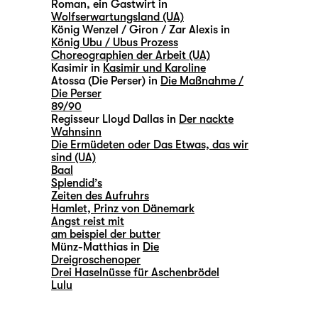
Roman, ein Gastwirt in
Wolfserwartungsland (UA)
König Wenzel / Giron / Zar Alexis in
König Ubu / Ubus Prozess
Choreographien der Arbeit (UA)
Kasimir in
Kasimir und Karoline
Atossa (Die Perser) in
Die Maßnahme /
Die Perser
89/90
Regisseur Lloyd Dallas in
Der nackte
Wahnsinn
Die Ermüdeten oder Das Etwas, das wir
sind (UA)
Baal
Splendid’s
Zeiten des Aufruhrs
Hamlet, Prinz von Dänemark
Angst reist mit
am beispiel der butter
Münz-Matthias in
Die
Dreigroschenoper
Drei Haselnüsse für Aschenbrödel
Lulu