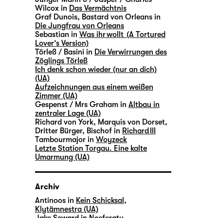
Wilcox in
Das Vermächtnis
Graf Dunois, Bastard von Orleans in
Die Jungfrau von Orleans
Sebastian in
Was ihr wollt (A Tortured
Lover’s Version)
Törleß / Basini in
Die Verwirrungen des
Zöglings Törleß
Ich denk schon wieder (nur an dich)
(UA)
Aufzeichnungen aus einem weißen
Zimmer (UA)
Gespenst / Mrs Graham in
Altbau in
zentraler Lage (UA)
Richard von York, Marquis von Dorset,
Dritter Bürger, Bischof in
Richard III
Tambourmajor in
Woyzeck
Letzte Station Torgau. Eine kalte
Umarmung (UA)
Archiv
Antinoos in
Kein Schicksal,
Klytämnestra (UA)