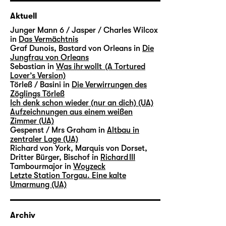
Aktuell
Junger Mann 6 / Jasper / Charles Wilcox
in
Das Vermächtnis
Graf Dunois, Bastard von Orleans in
Die
Jungfrau von Orleans
Sebastian in
Was ihr wollt (A Tortured
Lover’s Version)
Törleß / Basini in
Die Verwirrungen des
Zöglings Törleß
Ich denk schon wieder (nur an dich) (UA)
Aufzeichnungen aus einem weißen
Zimmer (UA)
Gespenst / Mrs Graham in
Altbau in
zentraler Lage (UA)
Richard von York, Marquis von Dorset,
Dritter Bürger, Bischof in
Richard III
Tambourmajor in
Woyzeck
Letzte Station Torgau. Eine kalte
Umarmung (UA)
Archiv