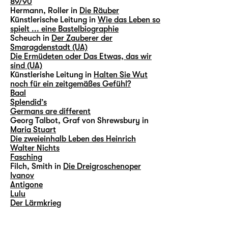
89/90
Hermann, Roller in
Die Räuber
Künstlerische Leitung in
Wie das Leben so
spielt ... eine Bastelbiographie
Scheuch in
Der Zauberer der
Smaragdenstadt (UA)
Die Ermüdeten oder Das Etwas, das wir
sind (UA)
Künstlerishe Leitung in
Halten Sie Wut
noch für ein zeitgemäßes Gefühl?
Baal
Splendid’s
Germans are different
Georg Talbot, Graf von Shrewsbury in
Maria Stuart
Die zweieinhalb Leben des Heinrich
Walter Nichts
Fasching
Filch, Smith in
Die Dreigroschenoper
Ivanov
Antigone
Lulu
Der Lärmkrieg