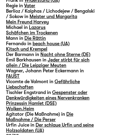
Frank in
Widerstand (UA)
Regie in
Vater
Berlioz / Kaiphas / Lichodejew / Bengalski
/ Sokow in
Meister und Margarita
Mein Freund Harvey
Michael in
Lazarus
Schäfchen im Trockenen
Mann in
Die Rättin
Fernando in
beach house (UA)
Kitsch und Krempel
Der Barmann in
Nacht ohne Sterne (DE)
Emil Barkhausen in
Jeder stirbt für sich
allein / Die Leipziger Meuten
Wagner, Johann Peter Eckermann in
FAUST
Vicomte de Valmont in
Gefährliche
Liebschaften
Tischler Engstrand in
Gespenster oder
Denkwürdigkeiten eines Nervenkranken
Prinzessin Hamlet (DSE)
Wolken.Heim
Agitator (Die Maßnahme) in
Die
Maßnahme / Die Perser
Urfin Juice in
Der schlaue Urfin und seine
Holzsoldaten (UA)