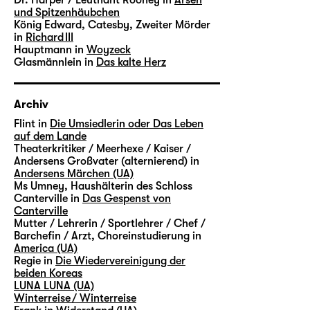
und Spitzenhäubchen
König Edward, Catesby, Zweiter Mörder
in
Richard III
Hauptmann in
Woyzeck
Glasmännlein in
Das kalte Herz
Archiv
Flint in
Die Umsiedlerin oder Das Leben
auf dem Lande
Theaterkritiker / Meerhexe / Kaiser /
Andersens Großvater (alternierend) in
Andersens Märchen (UA)
Ms Umney, Haushälterin des Schloss
Canterville in
Das Gespenst von
Canterville
Mutter / Lehrerin / Sportlehrer / Chef /
Barchefin / Arzt, Choreinstudierung in
America (UA)
Regie in
Die Wiedervereinigung der
beiden Koreas
LUNA LUNA (UA)
Winterreise / Winterreise