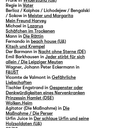
Frank in
Widerstand (UA)
Regie in
Vater
Berlioz / Kaiphas / Lichodejew / Bengalski
/ Sokow in
Meister und Margarita
Mein Freund Harvey
Michael in
Lazarus
Schäfchen im Trockenen
Mann in
Die Rättin
Fernando in
beach house (UA)
Kitsch und Krempel
Der Barmann in
Nacht ohne Sterne (DE)
Emil Barkhausen in
Jeder stirbt für sich
allein / Die Leipziger Meuten
Wagner, Johann Peter Eckermann in
FAUST
Vicomte de Valmont in
Gefährliche
Liebschaften
Tischler Engstrand in
Gespenster oder
Denkwürdigkeiten eines Nervenkranken
Prinzessin Hamlet (DSE)
Wolken.Heim
Agitator (Die Maßnahme) in
Die
Maßnahme / Die Perser
Urfin Juice in
Der schlaue Urfin und seine
Holzsoldaten (UA)