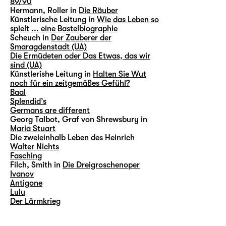
89/90
Hermann, Roller in
Die Räuber
Künstlerische Leitung in
Wie das Leben so
spielt ... eine Bastelbiographie
Scheuch in
Der Zauberer der
Smaragdenstadt (UA)
Die Ermüdeten oder Das Etwas, das wir
sind (UA)
Künstlerishe Leitung in
Halten Sie Wut
noch für ein zeitgemäßes Gefühl?
Baal
Splendid’s
Germans are different
Georg Talbot, Graf von Shrewsbury in
Maria Stuart
Die zweieinhalb Leben des Heinrich
Walter Nichts
Fasching
Filch, Smith in
Die Dreigroschenoper
Ivanov
Antigone
Lulu
Der Lärmkrieg