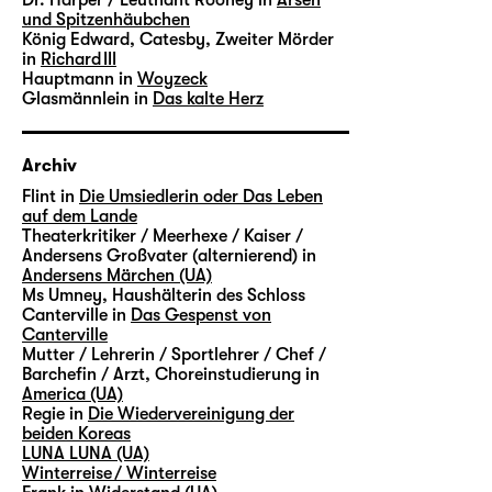
und Spitzenhäubchen
König Edward, Catesby, Zweiter Mörder
in
Richard III
Hauptmann in
Woyzeck
Glasmännlein in
Das kalte Herz
Archiv
Flint in
Die Umsiedlerin oder Das Leben
auf dem Lande
Theaterkritiker / Meerhexe / Kaiser /
Andersens Großvater (alternierend) in
Andersens Märchen (UA)
Ms Umney, Haushälterin des Schloss
Canterville in
Das Gespenst von
Canterville
Mutter / Lehrerin / Sportlehrer / Chef /
Barchefin / Arzt, Choreinstudierung in
America (UA)
Regie in
Die Wiedervereinigung der
beiden Koreas
LUNA LUNA (UA)
Winterreise / Winterreise