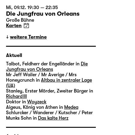
Mi, 09.12. 19:30 — 22:35
Die Jungfrau von Orleans
Große Bühne
Karten
weitere Termine
Aktuell
Talbot, Feldherr der Engelländer in
Die
Jungfrau von Orleans
Mr Jeff Wailer / Mr Averige / Mrs
Honeycrunch in
Altbau in zentraler Lage
(UA)
Stanley, Erster Mörder, Zweiter Bürger in
Richard III
Doktor in
Woyzeck
Aigeus, König von Athen in
Medea
Schlurcker / Wanderer / Kutscher / Peter
Munks Sohn in
Das kalte Herz