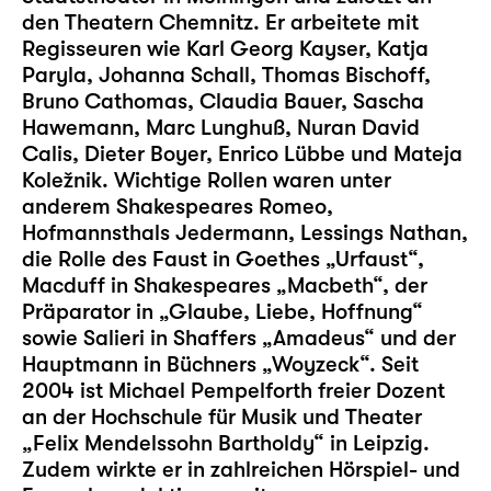
den Theatern Chemnitz. Er arbeitete mit
Regisseuren wie Karl Georg Kayser, Katja
Paryla, Johanna Schall, Thomas Bischoff,
Bruno Cathomas, Claudia Bauer, Sascha
Hawemann, Marc Lunghuß, Nuran David
Calis, Dieter Boyer, Enrico Lübbe und Mateja
Koležnik. Wichtige Rollen waren unter
anderem Shakespeares Romeo,
Hofmannsthals Jedermann, Lessings Nathan,
die Rolle des Faust in Goethes „Urfaust“,
Macduff in Shakespeares „Macbeth“, der
Präparator in „Glaube, Liebe, Hoffnung“
sowie Salieri in Shaffers „Amadeus“ und der
Hauptmann in Büchners „Woyzeck“. Seit
2004 ist Michael Pempelforth freier Dozent
an der Hochschule für Musik und Theater
„Felix Mendelssohn Bartholdy“ in Leipzig.
Zudem wirkte er in zahlreichen Hörspiel- und