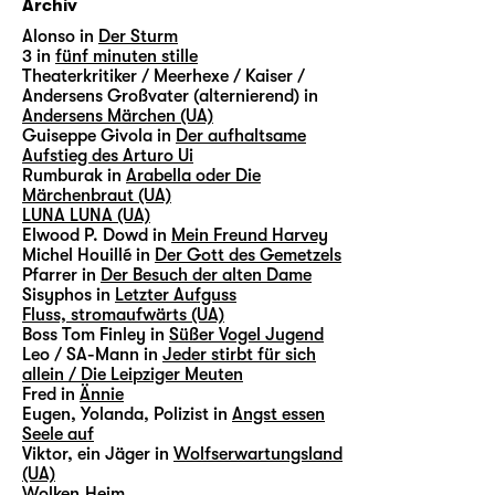
Archiv
Alonso in
Der Sturm
3 in
fünf minuten stille
Theaterkritiker / Meerhexe / Kaiser /
Andersens Großvater (alternierend) in
Andersens Märchen (UA)
Guiseppe Givola in
Der aufhaltsame
Aufstieg des Arturo Ui
Rumburak in
Arabella oder Die
Märchenbraut (UA)
LUNA LUNA (UA)
Elwood P. Dowd in
Mein Freund Harvey
Michel Houillé in
Der Gott des Gemetzels
Pfarrer in
Der Besuch der alten Dame
Sisyphos in
Letzter Aufguss
Fluss, stromaufwärts (UA)
Boss Tom Finley in
Süßer Vogel Jugend
Leo / SA-Mann in
Jeder stirbt für sich
allein / Die Leipziger Meuten
Fred in
Ännie
Eugen, Yolanda, Polizist in
Angst essen
Seele auf
Viktor, ein Jäger in
Wolfserwartungsland
(UA)
Wolken.Heim