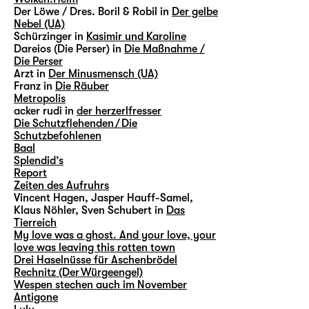
Der Löwe / Dres. Boril & Robil in
Der gelbe
Nebel (UA)
Schürzinger in
Kasimir und Karoline
Dareios (Die Perser) in
Die Maßnahme /
Die Perser
Arzt in
Der Minusmensch (UA)
Franz in
Die Räuber
Metropolis
acker rudi in
der herzerlfresser
Die Schutzflehenden / Die
Schutzbefohlenen
Baal
Splendid’s
Report
Zeiten des Aufruhrs
Vincent Hagen, Jasper Hauff-Samel,
Klaus Nöhler, Sven Schubert in
Das
Tierreich
My love was a ghost. And your love, your
love was leaving this rotten town
Drei Haselnüsse für Aschenbrödel
Rechnitz (Der Würgeengel)
Wespen stechen auch im November
Antigone