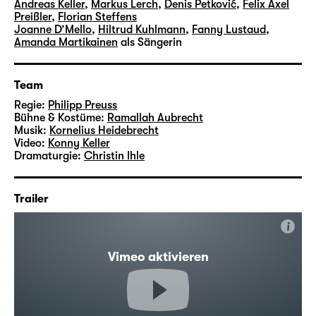
Andreas Keller
,
Markus Lerch
,
Denis Petković
,
Felix Axel
Preißler
,
Florian Steffens
Joanne D’Mello
,
Hiltrud Kuhlmann
,
Fanny Lustaud
,
Amanda Martikainen
als Sängerin
Team
Regie:
Philipp Preuss
Bühne & Kostüme:
Ramallah Aubrecht
Musik:
Kornelius Heidebrecht
Video:
Konny Keller
Dramaturgie:
Christin Ihle
Trailer
i
Vimeo aktivieren