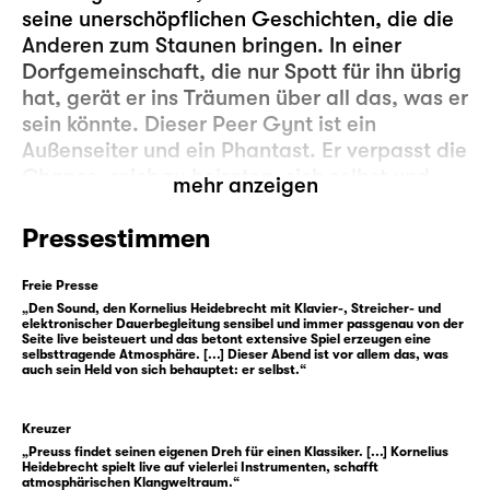
seine unerschöpflichen Geschichten, die die
Anderen zum Staunen bringen. In einer
Dorfgemeinschaft, die nur Spott für ihn übrig
hat, gerät er ins Träumen über all das, was er
sein könnte. Dieser Peer Gynt ist ein
Außenseiter und ein Phantast. Er verpasst die
Chance, reich zu heiraten, sich selbst und
mehr anzeigen
seine Mutter abzusichern, doch
gleichermaßen weiß er, dass Größeres auf
Pressestimmen
ihn wartet. Er lässt sich verführen von jeder
Zerstreuung, der nächsten Schlägerei, von
Freie Presse
seinen Gedanken, die ihn sich als Kaiser
„Den Sound, den Kornelius Heidebrecht mit Klavier-, Streicher- und
elektronischer Dauerbegleitung sensibel und immer passgenau von der
sehen lassen, als einen, der Großes
Seite live beisteuert und das betont extensive Spiel erzeugen eine
selbsttragende Atmosphäre. [...] Dieser Abend ist vor allem das, was
vollbringt. Taumelnd geht er diesem Bild
auch sein Held von sich behauptet: er selbst.“
nach. Er wird zum Verführer, der nach seinem
lächerlichen Auftritt bei der
Kreuzer
Hochzeitsgesellschaft die Braut raubt und
„Preuss findet seinen eigenen Dreh für einen Klassiker. [...] Kornelius
anschließend vogelfrei ins Reich der Trolle
Heidebrecht spielt live auf vielerlei Instrumenten, schafft
atmosphärischen Klangweltraum.“