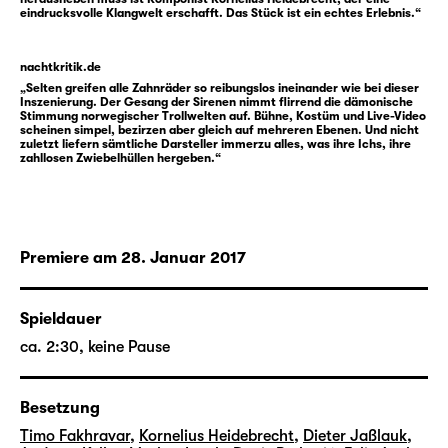
gehen — sein Dasein eine hohle Form, die am
eindrucksvolle Klangwelt erschafft. Das Stück ist ein echtes Erlebnis.“
Ende nur dazu taugt, eingeschmolzen zu
werden. Es ist der Peer Gynt, der zu seinem
nachtkritik.de
eigenen Abgrund wird.
„Selten greifen alle Zahnräder so reibungslos ineinander wie bei dieser
Inszenierung. Der Gesang der Sirenen nimmt flirrend die dämonische
Stimmung norwegischer Trollwelten auf. Bühne, Kostüm und Live-Video
scheinen simpel, bezirzen aber gleich auf mehreren Ebenen. Und nicht
zuletzt liefern sämtliche Darsteller immerzu alles, was ihre Ichs, ihre
zahllosen Zwiebelhüllen hergeben.“
Premiere am 28. Januar 2017
Spieldauer
ca. 2:30, keine Pause
Besetzung
Timo Fakhravar
,
Kornelius Heidebrecht
,
Dieter Jaßlauk
,