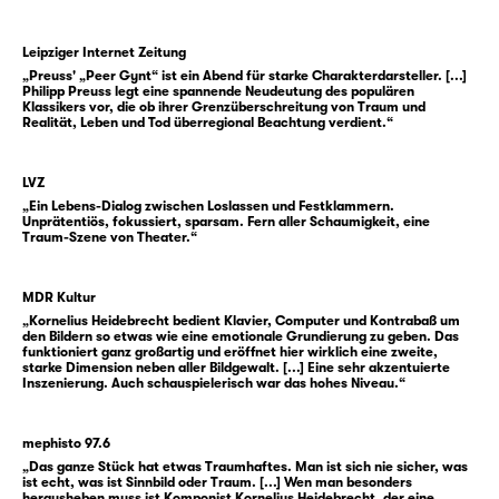
flieht, um dort das erstbeste Mädchen zu
schwängern. Es ist aber auch Peer Gynt, der
sich in Solveig verliebt, ihr ein Haus baut. Der
Leipziger Internet Zeitung
„Preuss' „Peer Gynt“ ist ein Abend für starke Charakterdarsteller. [...]
Gleiche, der nicht ankommen will, der sich
Philipp Preuss legt eine spannende Neudeutung des populären
nicht für einen Weg entscheidet. Er füllt sich
Klassikers vor, die ob ihrer Grenzüberschreitung von Traum und
Realität, Leben und Tod überregional Beachtung verdient.“
an mit Identität, getrieben von der
Sehnsucht, jemand sein zu können, für sich
LVZ
und für die Anderen. Er reist um die Welt,
„Ein Lebens-Dialog zwischen Loslassen und Festklammern.
arbeitet als Reeder in Amerika, wird zum
Unprätentiös, fokussiert, sparsam. Fern aller Schaumigkeit, eine
Propheten, zum Kaiser der Selbstsucht und
Traum-Szene von Theater.“
kommt seinem Ich trotzdem nicht näher.
Gleich wie vom Duft der modernden Zwiebel,
MDR Kultur
Haut um Haut, ist er betäubt, gerät in einen
„Kornelius Heidebrecht bedient Klavier, Computer und Kontrabaß um
den Bildern so etwas wie eine emotionale Grundierung zu geben. Das
Wahn, der nicht mehr offenbart, was Realität
funktioniert ganz großartig und eröffnet hier wirklich eine zweite,
starke Dimension neben aller Bildgewalt. [...] Eine sehr akzentuierte
oder Fiktion ist, was Gedankenvergehen oder
Inszenierung. Auch schauspielerisch war das hohes Niveau.“
utopischer Entwurf des gyntschen Ichs ist. Es
ist eine ekstatische Flucht, angetrieben vom
mephisto 97.6
beständigen Scheitern der Lüge und der
„Das ganze Stück hat etwas Traumhaftes. Man ist sich nie sicher, was
Angst, in der eigenen Erfindung verloren zu
ist echt, was ist Sinnbild oder Traum. [...] Wen man besonders
herausheben muss ist Komponist Kornelius Heidebrecht, der eine