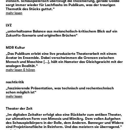
ironisch. Schauspielerisch überzeugt die Inszenierung, gerade Goldie
sorgt immer wieder für Lachflashs im Publikum, was der traurigen
aus wie er, hört sich an wie er und scherzt wie
Thematik des Stücks guttut.“
er. Was diese animierte Gestalt dabei zu
mehr lesen
ihrem Partner macht, sind all seine digitalen
LVZ
Hinterlassenschaften: Textnachrichten,
„unterhaltsame Balance aus melancholisch-kritischem Blick auf ein
Voicemails, gepostete Bilder. Und eine gut
Zukunfts-Szenario und originellen Brüchen“
programmierte Software, die seinen
Charakter anhand dieses Materials
MDR Kultur
„Das Publikum erlebt eine live produzierte Theaterarbeit mit einem
fortschreibt.
Avatar im Ensemble. Dabei verschwimmen die Grenzen zwischen
So bekommt diese Liebe eine zweite Chance
Mensch und Maschine [...], hält ein Hamster das Gleichgewicht mit der
analogen Realität.“
und kämpft dennoch mit Herausforderungen.
mehr lesen & hören
Alten und neuen. Wessen Erinnerung ist am
Ende die wahre, wo sich verschiedene Bilder
nachtkritik
„
faszinierende Präsentation, was technisch und rechentechnisch
vom selben Moment gegenüberstehen? Der
schon möglich ist
“
Hamster Goldie meint auf jeden Fall: seine
mehr lesen
eigene, denn als Haustier des Paares hat
Theater der Zeit
alleine er den Überblick. Er schreibt seine
„Im digitalen Zeitalter erfolgt also eine Rückkehr zum antiken Theater,
Version der Geschichte und erzählt von der
zur ultimativen Form von Mimesis und Mimikry. Dem vollen Aufgehen
des Schauspielkörpers in der Rolle, dem Anderen. Banneyer und Widera
Beziehung, die zwei ganz verschieden
sind Projektionsfläche in Reinform. Und das meistern sie überragend.“