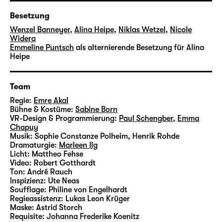
Zusammenarbeit, bis sie nicht mehr zu lösen
Besetzung
sind. Denn was genau soll es denn sein, das
Wenzel Banneyer
,
Alina Heipe
,
Niklas Wetzel
,
Nicole
Wesen des Menschen?
Widera
Emmeline Puntsch
als alternierende Besetzung für Alina
Heipe
Emre Akal
lebt als Autor und Regisseur in
München. Seine Arbeiten waren u. a. an den
Team
Münchner Kammerspielen, am Maxim Gorki
Regie:
Emre Akal
Theater Berlin, Thalia Theater Hamburg,
Bühne & Kostüme:
Sabine Born
Schauspiel Leipzig und in der freien Szene in
VR-Design & Programmierung:
Paul Schengber
,
Emma
München, Stuttgart und Wien zu sehen. Für
Chapuy
Musik:
Sophie Constanze Polheim, Henrik Rohde
seinen Theatertext „
Hotel Pink Lulu — Die
Dramaturgie:
Marleen Ilg
Ersatzwelt
“ erhielt er 2020 den exil-
Licht:
Mattheo Fehse
Dramatiker*innenpreis der WIENER
Video:
Robert Gotthardt
Ton:
André Rauch
WORTSTAETTEN. Als Regisseur wurde er
Inspizienz:
Ute Neas
2020 mit dem Förderpreis für Theater der
Soufflage:
Philine von Engelhardt
Stadt München ausgezeichnet. Im Jahr 2021
Regieassistenz:
Lukas Leon Krüger
Maske:
Astrid Storch
verband sich Akal längerfristig mit den
Requisite:
Johanna Frederike Koenitz
Münchner Kammerspielen und brachte dort