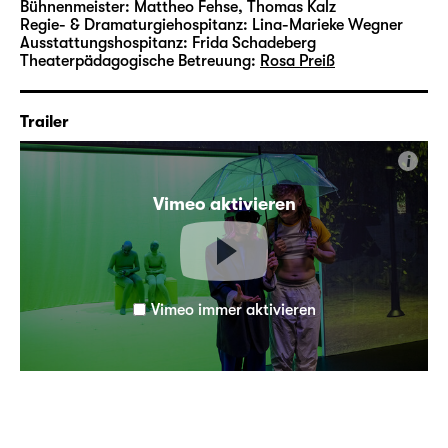
Bühnenmeister:
Mattheo Fehse, Thomas Kalz
die Produktion „Göttersimulation“ als Autor
Regie- & Dramaturgiehospitanz:
Lina-Marieke Wegner
Ausstattungshospitanz:
Frida Schadeberg
und Regisseur zur Uraufführung. Für das
Theaterpädagogische Betreuung:
Rosa Preiß
Theater Münster schrieb und inszenierte er
das Projekt „Nachkommen — Ein lautes
Schweigen“ über das Leben an der Grenze
Trailer
von Digitalität und Analogizität.
i
Vimeo aktivieren
Vimeo immer aktivieren