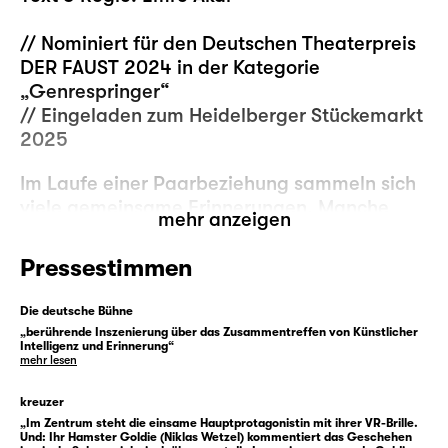
// Nominiert für den Deutschen Theaterpreis
DER FAUST 2024 in der Kategorie
„Genrespringer“
// Eingeladen zum Heidelberger Stückemarkt
2025
Im Laufe einer Paarbeziehung sammeln sich
viele gemeinsame Erinnerungen. Manche
mehr anzeigen
sind glücklich, andere weniger. In jedem Fall
sind es geteilte Momente, die zu genau
Pressestimmen
dieser besonderen Geschichte zweier
Menschen werden.
Die deutsche Bühne
An ihre gemeinsame Geschichte will SIE
„berührende Inszenierung über das Zusammentreffen von Künstlicher
Intelligenz und Erinnerung“
anschließen, als sie mit VR-Brille auf dem
mehr lesen
Kopf die Begegnung mit dem Avatar ihres
verstorbenen Partners sucht. Eine erste
kreuzer
Begegnung und irgendwie auch eine
„Im Zentrum steht die einsame Hauptprotagonistin mit ihrer VR-Brille.
Und: Ihr Hamster Goldie (Niklas Wetzel) kommentiert das Geschehen
wohlbekannte. Denn das Gegenüber sieht