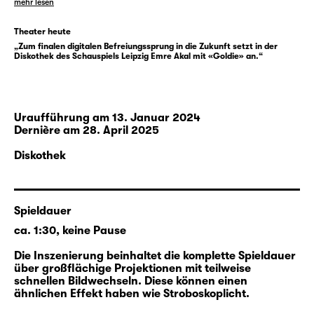
erlebten.
mehr lesen
Theater heute
Mit „Goldie. Ein digitales Requiem“ schreibt
„Zum finalen digitalen Befreiungssprung in die Zukunft setzt in der
und inszeniert Emre Akal die Fortsetzung
Diskothek des Schauspiels Leipzig Emre Akal mit «Goldie» an.“
einer Liebesbeziehung unter der Teilhabe
künstlicher Intelligenzen. Dabei lässt sich
nicht nur die Protagonistin auf diese
Uraufführung
am 13. Januar 2024
technische Entwicklung ein: Das gesamte
Dernière
am 28. April 2025
Ensemble wagt den Versuch einer live
produzierten Theaterarbeit mit den Mitteln
Diskothek
des Motion Capture, Face-Tracking,
Synchronisation, einer VR-Brille auf der
Bühne und ihrer Projektion für alle, in einer
Spieldauer
kontinuierlichen Wechselbeziehung aus
ca. 1:30, keine Pause
Illusion und Making-of. Bereits im
Schreibprozess kamen KI-Technologien wie
Die Inszenierung beinhaltet die komplette Spieldauer
über großflächige Projektionen mit teilweise
ChatGPT und Bing zum Einsatz. Die Grenzen
schnellen Bildwechseln. Diese können einen
zwischen Mensch und Maschine
ähnlichen Effekt haben wie Stroboskoplicht.
verschwimmen in dieser fortlaufenden