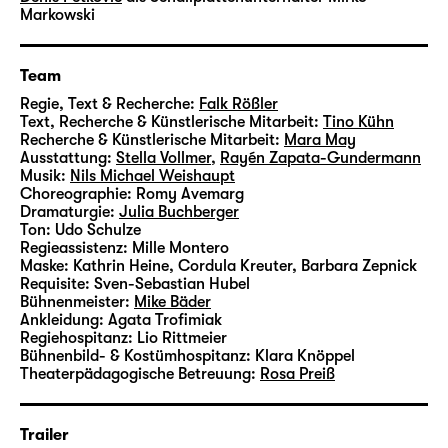
den Ansprüchen der Zeit gerecht zu werden.
Markowski
Als Publikum werden Sie zur Prüfkommission,
die wenige Wochen vor Eröffnung der Messe
Team
im Jahr 1981 auf dem Gelände begrüßt wird
Regie, Text & Recherche:
Falk Rößler
und eine Präsentation dessen bekommt, was
Text, Recherche & Künstlerische Mitarbeit:
Tino Kühn
sein wird oder — aus heutiger Sicht —
Recherche & Künstlerische Mitarbeit:
Mara May
Ausstattung:
Stella Vollmer
,
Rayén Zapata-Gundermann
gewesen ist.
Musik:
Nils Michael Weishaupt
Choreographie:
Romy Avemarg
Falk Rößler
studierte Europäische
Dramaturgie:
Julia Buchberger
Ton:
Udo Schulze
Medienwissenschaft in Potsdam,
Regieassistenz:
Mille Montero
Angewandte Theaterwissenschaft in Gießen
Maske:
Kathrin Heine, Cordula Kreuter, Barbara Zepnick
und Sozialanthropologie in Stockholm und
Requisite:
Sven-Sebastian Hubel
Bühnenmeister:
Mike Bäder
arbeitet als Regisseur, Autor, Performer und
Ankleidung:
Agata Trofimiak
Musiker. In seinen Arbeiten sucht er stets
Regiehospitanz:
Lio Rittmeier
nach neuen Verbindungen theatraler Genres.
Bühnenbild- & Kostümhospitanz:
Klara Knöppel
Theaterpädagogische Betreuung:
Rosa Preiß
In Leipzig recherchieren er und sein Team
nun zur Bedeutung der agra für die
Gesellschaften der 1980er Jahre in Ost und
Trailer