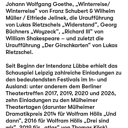
Johann Wolfgang Goethe,
„Winterreise/
Winterreise“
von Franz Schubert & Wilhelm
Müller / Elfriede Jelinek, die Uraufführung
von Lukas Rietzschels
„Widerstand“
, Georg
Büchners
„Woyzeck“
,
„Richard III“
von
William Shakespeare – und zuletzt die
Uraufführung „
Der Girschkarten
“ von Lukas
Rietzschel.
Seit Beginn der Intendanz Lübbe erhielt das
Schauspiel Leipzig zahlreiche Einladungen zu
den bedeutendsten Festivals im In- und
Ausland: unter anderem dem Berliner
Theatertreffen 2017, 2019, 2020 und 2026,
zehn Einladungen zu den Mülheimer
Theatertagen (darunter Mülheimer
Dramatikpreis 2014 für Wolfram Hölls „
Und
dann
“, 2016 für Wolfram Hölls „
Drei sind
wir
“, 2019 für „
atlas
“ von Thomas Köck)