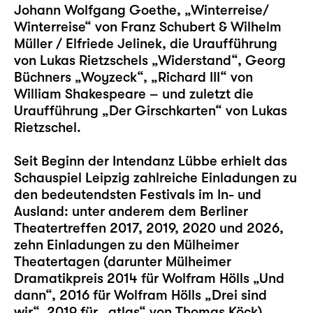
Johann Wolfgang Goethe,
„Winterreise/
Winterreise“
von Franz Schubert & Wilhelm
Müller / Elfriede Jelinek, die Uraufführung
von Lukas Rietzschels
„Widerstand“
, Georg
Büchners
„Woyzeck“
,
„Richard III“
von
William Shakespeare – und zuletzt die
Uraufführung „
Der Girschkarten
“ von Lukas
Rietzschel.
Seit Beginn der Intendanz Lübbe erhielt das
Schauspiel Leipzig zahlreiche Einladungen zu
den bedeutendsten Festivals im In- und
Ausland: unter anderem dem Berliner
Theatertreffen 2017, 2019, 2020 und 2026,
zehn Einladungen zu den Mülheimer
Theatertagen (darunter Mülheimer
Dramatikpreis 2014 für Wolfram Hölls „
Und
dann
“, 2016 für Wolfram Hölls „
Drei sind
wir
“, 2019 für „
atlas
“ von Thomas Köck)