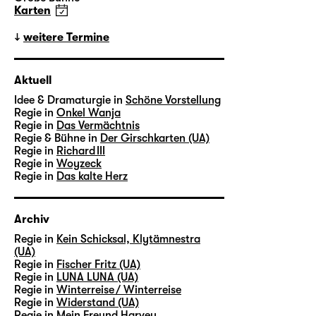
Karten
weitere Termine
Aktuell
Idee & Dramaturgie in
Schöne Vorstellung
Regie in
Onkel Wanja
Regie in
Das Vermächtnis
Regie & Bühne in
Der Girschkarten (UA)
Regie in
Richard III
Regie in
Woyzeck
Regie in
Das kalte Herz
Archiv
Regie in
Kein Schicksal, Klytämnestra
(UA)
Regie in
Fischer Fritz (UA)
Regie in
LUNA LUNA (UA)
Regie in
Winterreise / Winterreise
Regie in
Widerstand (UA)
Regie in
Mein Freund Harvey