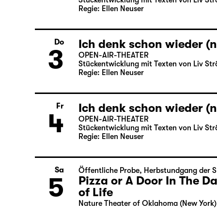
Stückentwicklung mit Texten von Liv Str
Regie: Ellen Neuser
Ich denk schon wieder (n
Do
3
OPEN-AIR-THEATER
Stückentwicklung mit Texten von Liv Str
Regie: Ellen Neuser
Ich denk schon wieder (n
Fr
4
OPEN-AIR-THEATER
Stückentwicklung mit Texten von Liv Str
Regie: Ellen Neuser
Sa
Öffentliche Probe
,
Herbstundgang der S
5
Pizza or A Door In The 
of Life
Nature Theater of Oklahoma (New York)