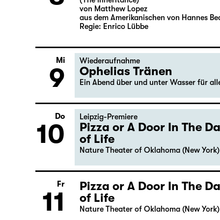
(The Inheritance)
von Matthew Lopez
aus dem Amerikanischen von Hannes Be
Regie: Enrico Lübbe
Mi
Wiederaufnahme
9
Ophelias Tränen
Ein Abend über und unter Wasser für al
Do
Leipzig-Premiere
10
Pizza or A Door In The 
of Life
Nature Theater of Oklahoma (New York)
Pizza or A Door In The 
Fr
11
of Life
Nature Theater of Oklahoma (New York)