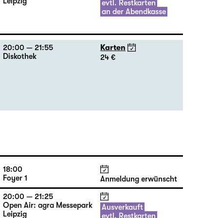
Leipzig
evtl. Restkarten
an der Abendkasse
20:00 — 21:55
Karten
Diskothek
24 €
18:00
Foyer 1
Anmeldung erwünscht
20:00 — 21:25
Open Air: agra Messepark
Ausverkauft
Leipzig
evtl. Restkarten