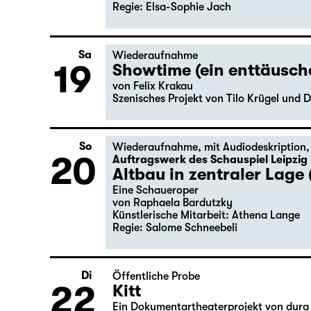
Regie: Elsa-Sophie Jach
Sa
Wiederaufnahme
19
Showtime (ein enttäusc
von Felix Krakau
Szenisches Projekt von Tilo Krügel und D
So
Wiederaufnahme
,
mit Audiodeskription
20
Auftragswerk des Schauspiel Leipzig
Altbau in zentraler Lage 
Eine Schaueroper
von Raphaela Bardutzky
Künstlerische Mitarbeit: Athena Lange
Regie: Salome Schneebeli
Di
Öffentliche Probe
22
Kitt
Ein Dokumentartheaterprojekt von dura 