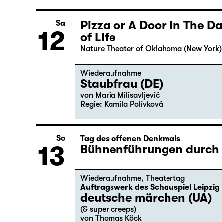
Pizza or A Door In The 
Sa
12
of Life
Nature Theater of Oklahoma (New York)
Wiederaufnahme
Staubfrau (DE)
von Maria Milisavljević
Regie: Kamila Polívková
So
Tag des offenen Denkmals
13
Bühnenführungen durch d
Wiederaufnahme
,
Theatertag
Auftragswerk des Schauspiel Leipzig
deutsche märchen (UA)
(& super creeps)
von Thomas Köck