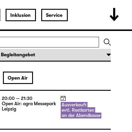
Inklusion
Service
Open Air
20:00 — 21:30
Open Air: agra Messepark
Ausverkauft
Leipzig
evtl. Restkarten
an der Abendkasse