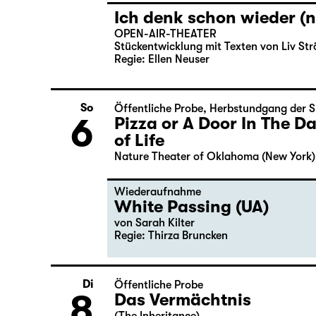
Ich denk schon wieder (n
OPEN-AIR-THEATER
Stückentwicklung mit Texten von Liv Str
Regie: Ellen Neuser
So
Öffentliche Probe
,
Herbstundgang der S
6
Pizza or A Door In The 
of Life
Nature Theater of Oklahoma (New York)
Wiederaufnahme
White Passing (UA)
von
Sarah Kilter
Regie: Thirza Bruncken
Di
Öffentliche Probe
8
Das Vermächtnis