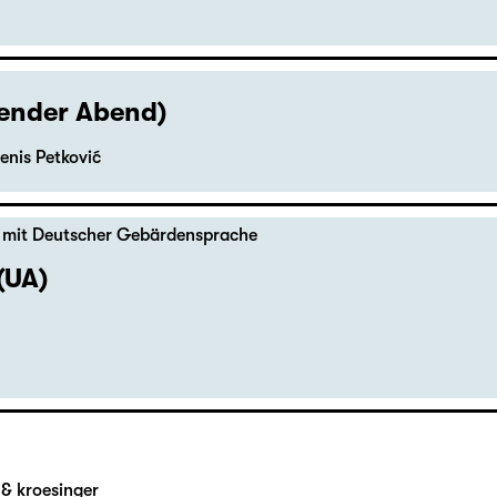
hender Abend)
enis Petković
,
mit Deutscher Gebärdensprache
(UA)
& kroesinger