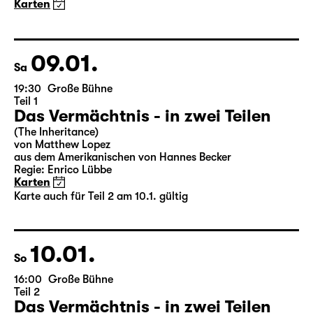
Theatertag
27.01.
Mi
19:30 — 21:20
Große Bühne
Wiederaufnahme
Woyzeck
von Georg Büchner
Regie: Enrico Lübbe
18:45 + 19:00
Einführung im Rangfoyer
Karten
28.01.
Do
19:30 — 20:55
Große Bühne
Was ihr wollt (A Tortured Lover’s
Version)
von William Shakespeare