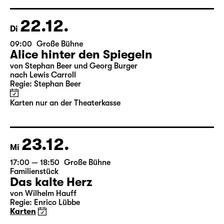
10.01.
So
16:00
Große Bühne
Teil 2
Das Vermächtnis - in zwei Teilen
(The Inheritance)
von Matthew Lopez
aus dem Amerikanischen von Hannes Becker
Regie: Enrico Lübbe
Karte des Teil 1 am 9.1. ist ebenfalls für Teil 2 am 10.1.
gültig
14.01.
Do
19:30 — 20:55
Große Bühne
Wiederaufnahme
Medea