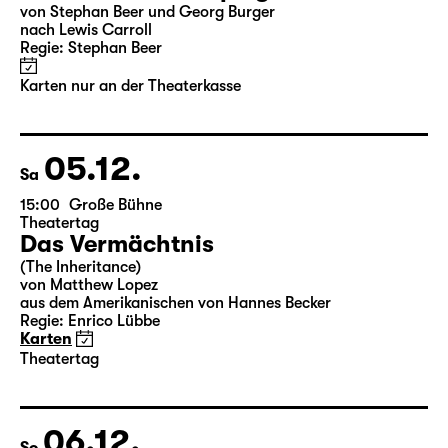
nach Lewis Carroll
Regie: Stephan Beer
Karten
13.12.
So
18:00 — 19:45
Große Bühne
Auftragswerk des Schauspiel Leipzig
deutsche märchen (UA)
(& super creeps)
von Thomas Köck
Regie: Elsa-Sophie Jach
17:15 + 17:30
Einführung im Rangfoyer
Karten
16.12.
Mi
10:00 — 11:50
Große Bühne
Wiederaufnahme
,
Familienstück