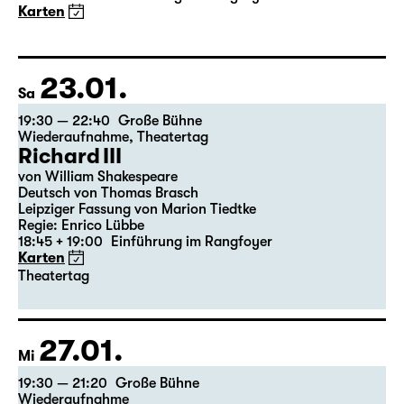
18.02.
Do
19:30 — 22:35
Große Bühne
Theatertag
Die Jungfrau von Orleans
von Friedrich Schiller
Regie: Nuran David Calis
18:45 + 19:00
Einführung im Rangfoyer
Karten
Theatertag
20.02.
Sa
15:00
Große Bühne
Das Vermächtnis
(The Inheritance)
von Matthew Lopez
aus dem Amerikanischen von Hannes Becker
Regie: Enrico Lübbe
Karten