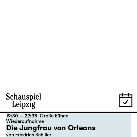
aus dem Amerikanischen von Hannes Becker
Regie: Enrico Lübbe
Karten
Theatertag
06.12.
So
17:00
Große Bühne
mit Audiodeskription
Alice hinter den Spiegeln
von Stephan Beer und Georg Burger
nach Lewis Carroll
Regie: Stephan Beer
Karten
07.12.
Mo
09:00
Große Bühne
Alice hinter den Spiegeln