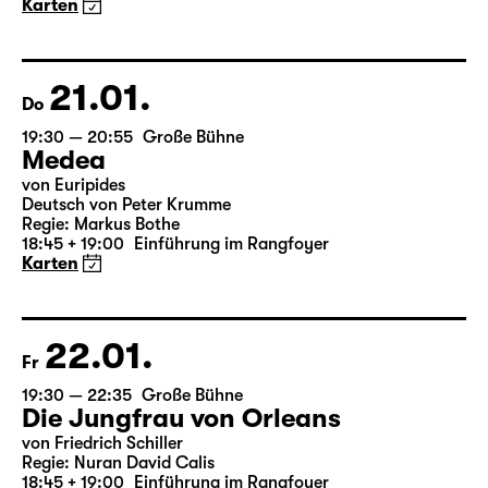
19:30 — 20:55
Große Bühne
Was ihr wollt (A Tortured Lover’s
Version)
von William Shakespeare
Deutsch von Jens Roselt
Fassung von Pia Richter und Julia Buchberger
Regie: Pia Richter
18:45 + 19:00
Einführung im Rangfoyer
Karten
07.02.
So
18:00
Große Bühne
Bernarda Albas Haus
von Federico García Lorca
Deutsch von Hans Magnus Enzensberger
Regie: Salome Schneebeli
Karten