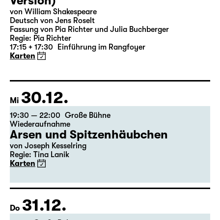
19:30 — 21:15
Große Bühne
Auftragswerk des Schauspiel Leipzig
deutsche märchen (UA)
(& super creeps)
von Thomas Köck
Regie: Elsa-Sophie Jach
18:45 + 19:00
Einführung im Rangfoyer
Karten
21.01.
Do
19:30 — 20:55
Große Bühne
Medea
von Euripides
Deutsch von Peter Krumme
Regie: Markus Bothe
18:45 + 19:00
Einführung im Rangfoyer
Karten