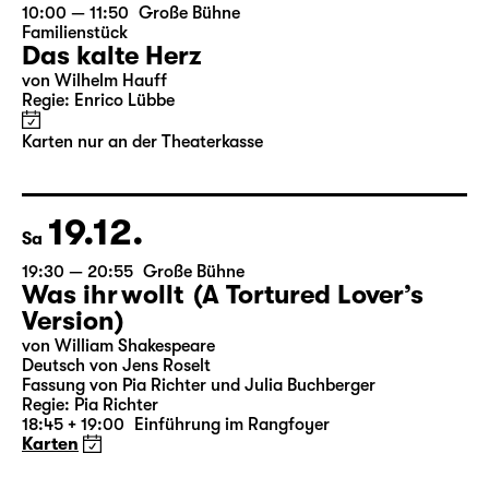
von Joseph Kesselring
Regie: Tina Lanik
Karten
31.12.
Do
19:30
Große Bühne
Konzert
Hotel Rimini
Karten
Januar 2027
Der vollständige Spielplan wird bis zum 5.
des Vormonats veröffentlicht.