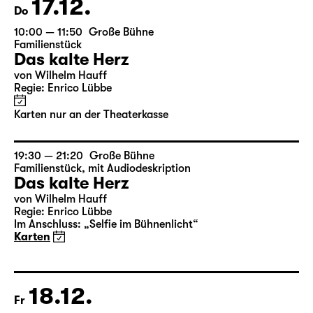
27.12.
So
18:00 — 19:25
Große Bühne
Was ihr wollt (A Tortured Lover’s
Version)
von William Shakespeare
Deutsch von Jens Roselt
Fassung von Pia Richter und Julia Buchberger
Regie: Pia Richter
17:15 + 17:30
Einführung im Rangfoyer
Karten
30.12.
Mi
19:30 — 22:00
Große Bühne
Wiederaufnahme
Arsen und Spitzenhäubchen