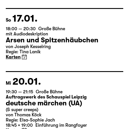
Der Riss (UA)
Marco Damghani
Ausverkauft
evtl. Restkarten
an der Abendkasse
05.02.
Fr
19:30 — 21:20
Große Bühne
Woyzeck
von Georg Büchner
Regie: Enrico Lübbe
18:45 + 19:00
Einführung im Rangfoyer
Karten
06.02.
Sa