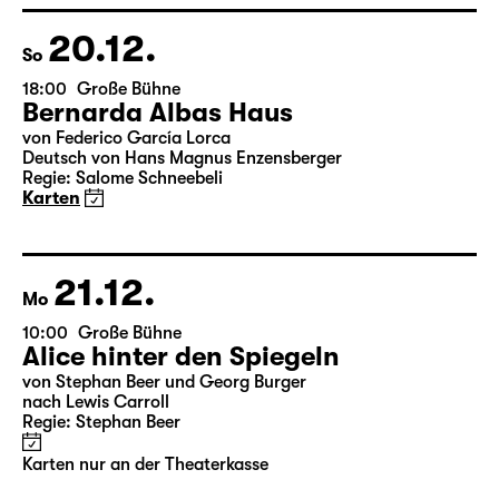
07.01.
Do
19:30 — 22:35
Große Bühne
Die Jungfrau von Orleans
von Friedrich Schiller
Regie: Nuran David Calis
18:45 + 19:00
Einführung im Rangfoyer
Karten
09.01.
Sa
19:30
Große Bühne
Teil 1
Das Vermächtnis - in zwei Teilen
(The Inheritance)
von Matthew Lopez
aus dem Amerikanischen von Hannes Becker
Regie: Enrico Lübbe
Karten
Karte auch für Teil 2 am 10.1. gültig