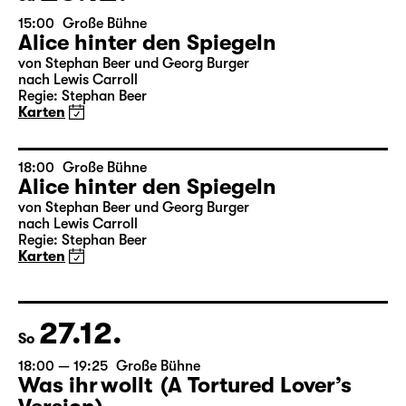
Sa
19:30
Große Bühne
Bernarda Albas Haus
von Federico García Lorca
Deutsch von Hans Magnus Enzensberger
Regie: Salome Schneebeli
Karten
17.01.
So
18:00 — 20:30
Große Bühne
mit Audiodeskription
Arsen und Spitzenhäubchen
von Joseph Kesselring
Regie: Tina Lanik
Karten
20.01.
Mi