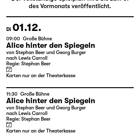
19:30 — 22:35
Große Bühne
Die Jungfrau von Orleans
von Friedrich Schiller
Regie: Nuran David Calis
18:45 + 19:00
Einführung im Rangfoyer
Karten
10.12.
Do
10:00
Große Bühne
Alice hinter den Spiegeln
von Stephan Beer und Georg Burger
nach Lewis Carroll
Regie: Stephan Beer
Karten nur an der Theaterkasse
11.12.
Fr