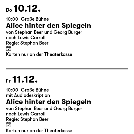
Version)
von William Shakespeare
Deutsch von Jens Roselt
Fassung von Pia Richter und Julia Buchberger
Regie: Pia Richter
18:45 + 19:00
Einführung im Rangfoyer
Karten
20.12.
So
18:00
Große Bühne
Bernarda Albas Haus
von Federico García Lorca
Deutsch von Hans Magnus Enzensberger
Regie: Salome Schneebeli
Karten
21.12.
Mo