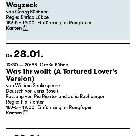
21.02.
So
18:00 — 19:45
Große Bühne
Auftragswerk des Schauspiel Leipzig
deutsche märchen (UA)
(& super creeps)
von Thomas Köck
Regie: Elsa-Sophie Jach
17:15 + 17:30
Einführung im Rangfoyer
Karten
26.02.
Fr
19:30 — 22:00
Große Bühne
Arsen und Spitzenhäubchen
von Joseph Kesselring
Regie: Tina Lanik
Menü öffnen
Karten