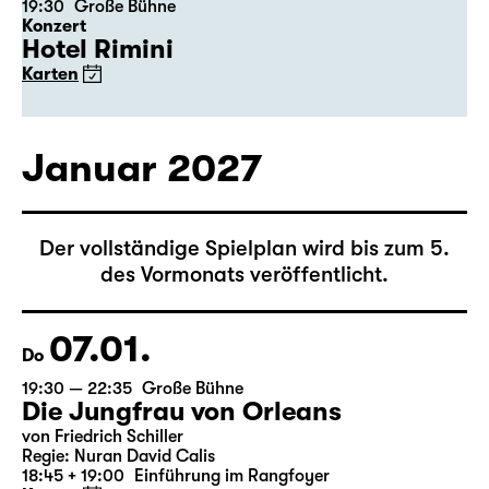
22.01.
Fr
19:30 — 22:35
Große Bühne
Die Jungfrau von Orleans
von Friedrich Schiller
Regie: Nuran David Calis
18:45 + 19:00
Einführung im Rangfoyer
Karten
23.01.
Sa
19:30 — 22:40
Große Bühne
Wiederaufnahme
,
Theatertag
Richard III
von William Shakespeare
Deutsch von Thomas Brasch
Leipziger Fassung von Marion Tiedtke
Regie: Enrico Lübbe
18:45 + 19:00
Einführung im Rangfoyer
Karten