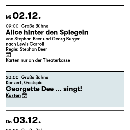
10:00
Große Bühne
mit Audiodeskription
Alice hinter den Spiegeln
von Stephan Beer und Georg Burger
nach Lewis Carroll
Regie: Stephan Beer
Karten nur an der Theaterkasse
20:00
Große Bühne
Konzert
The Düsseldorf Düsterboys
Duo Duo
Karten
20:00
Diskothek
Premiere
Auftragswerk des Schauspiel Leipzig
OST (UA)
von Wolfram Höll
Regie: Thirza Bruncken