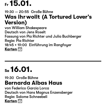
Der vollständige Spielplan wird bis zum 5.
des Vormonats veröffentlicht.
02.02.
Di
18:00
Große Bühne
Gastspiel
Macbeth
The American Drama Group Europe / in englischer
Sprache
By William Shakespeare
Directed by Paul Stebbings
Karten
04.02.
Do
20:00
Diskothek
Premiere
Auftragswerk des Schauspiel Leipzig