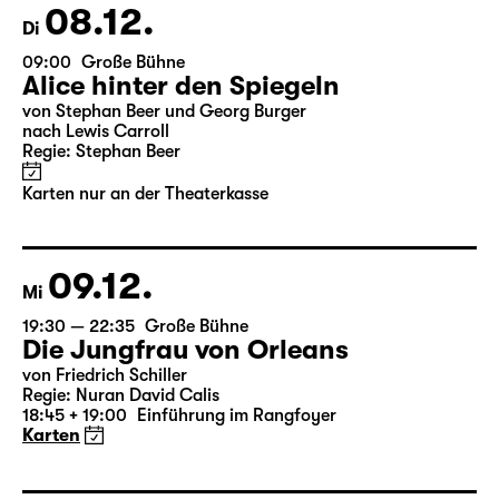
Regie: Enrico Lübbe
Im Anschluss: „Selfie im Bühnenlicht“
Karten
18.12.
Fr
10:00 — 11:50
Große Bühne
Familienstück
Das kalte Herz
von Wilhelm Hauff
Regie: Enrico Lübbe
Karten nur an der Theaterkasse
19.12.
Sa
19:30 — 20:55
Große Bühne
Was ihr wollt (A Tortured Lover’s