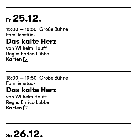
von Euripides
Deutsch von Peter Krumme
Regie: Markus Bothe
18:45 + 19:00
Einführung im Rangfoyer
Karten
15.01.
Fr
19:30 — 20:55
Große Bühne
Was ihr wollt (A Tortured Lover’s
Version)
von William Shakespeare
Deutsch von Jens Roselt
Fassung von Pia Richter und Julia Buchberger
Regie: Pia Richter
18:45 + 19:00
Einführung im Rangfoyer
Karten
16.01.