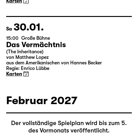
Deutsch von Jens Roselt
Fassung von Pia Richter und Julia Buchberger
Regie: Pia Richter
18:45 + 19:00
Einführung im Rangfoyer
Karten
30.01.
Sa
15:00
Große Bühne
Das Vermächtnis
(The Inheritance)
von Matthew Lopez
aus dem Amerikanischen von Hannes Becker
Regie: Enrico Lübbe
Karten
Februar 2027