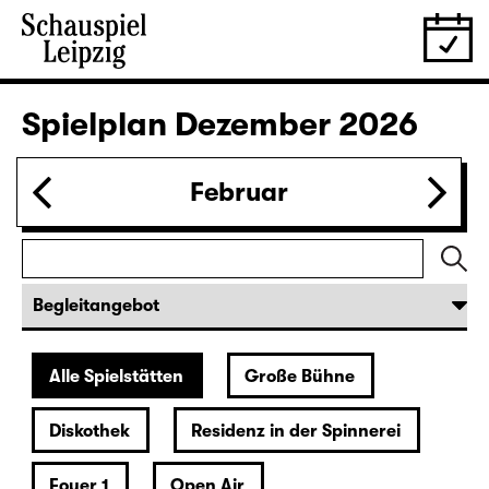
28.11.
Sa
19:30 — 22:35
Große Bühne
Wiederaufnahme
Die Jungfrau von Orleans
von Friedrich Schiller
Regie: Nuran David Calis
18:45 + 19:00
Einführung im Rangfoyer
Karten
30.11.
Mo
10:00
Große Bühne
Alice hinter den Spiegeln
von Stephan Beer und Georg Burger
nach Lewis Carroll
Regie: Stephan Beer
Karten nur an der Theaterkasse