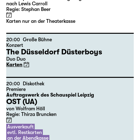
10:00
Große Bühne
mit Audiodeskription
Alice hinter den Spiegeln
von Stephan Beer und Georg Burger
nach Lewis Carroll
Regie: Stephan Beer
Karten nur an der Theaterkasse
20:00
Große Bühne
Konzert
The Düsseldorf Düsterboys
Duo Duo
Karten
20:00
Diskothek
Premiere
Auftragswerk des Schauspiel Leipzig
OST (UA)
von Wolfram Höll
Regie: Thirza Bruncken