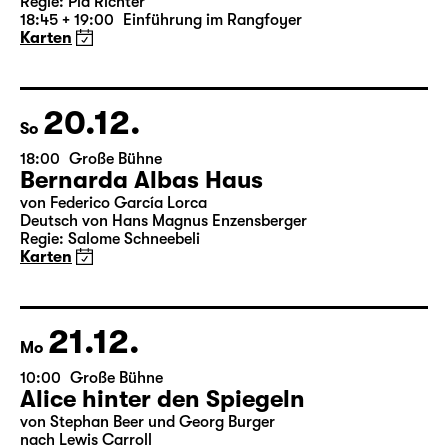
Version)
von William Shakespeare
Deutsch von Jens Roselt
Fassung von Pia Richter und Julia Buchberger
Regie: Pia Richter
18:45 + 19:00
Einführung im Rangfoyer
Karten
20.12.
So
18:00
Große Bühne
Bernarda Albas Haus
von Federico García Lorca
Deutsch von Hans Magnus Enzensberger
Regie: Salome Schneebeli
Karten
21.12.
Mo