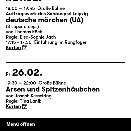
21.02.
So
18:00 — 19:45
Große Bühne
Auftragswerk des Schauspiel Leipzig
deutsche märchen (UA)
(& super creeps)
von Thomas Köck
Regie: Elsa-Sophie Jach
17:15 + 17:30
Einführung im Rangfoyer
Karten
26.02.
Fr
19:30 — 22:00
Große Bühne
Arsen und Spitzenhäubchen
von Joseph Kesselring
Regie: Tina Lanik
Menü öffnen
Karten