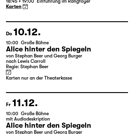
19:30 — 22:35
Große Bühne
Die Jungfrau von Orleans
von Friedrich Schiller
Regie: Nuran David Calis
18:45 + 19:00
Einführung im Rangfoyer
Karten
10.12.
Do
10:00
Große Bühne
Alice hinter den Spiegeln
von Stephan Beer und Georg Burger
nach Lewis Carroll
Regie: Stephan Beer
Karten nur an der Theaterkasse
11.12.
Fr