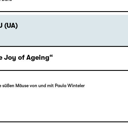
& kroesinger
e Dura
 (UA)
e Joy of Ageing“
le süßen Mäuse von und mit Paula Winteler