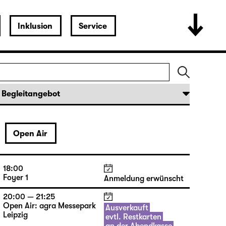
20:00 — 21:25
Open Air: agra Messepark
Ausverkauft
Leipzig
evtl. Restkarten
an der Abendkasse
Open Air
20:00 — 21:55
Karten
Diskothek
24 €
18:00
Foyer 1
Anmeldung erwünscht