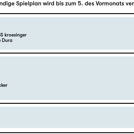
ändige Spielplan wird bis zum 5. des Vormonats verö
& kroesinger
e Dura
cker