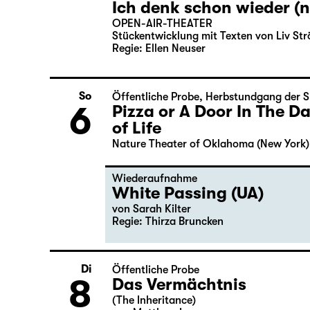
5
of Life
Nature Theater of Oklahoma (New York)
Ich denk schon wieder (n
OPEN-AIR-THEATER
Stückentwicklung mit Texten von Liv Str
Regie: Ellen Neuser
So
Öffentliche Probe
,
Herbstundgang der S
6
Pizza or A Door In The 
of Life
Nature Theater of Oklahoma (New York)
Wiederaufnahme
White Passing (UA)
von
Sarah Kilter
Regie: Thirza Bruncken