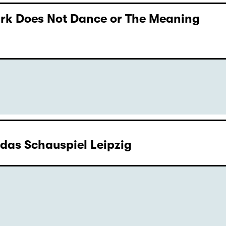
Dark Does Not Dance or The Meaning
Dark Does Not Dance or The Meaning
as Schauspiel Leipzig