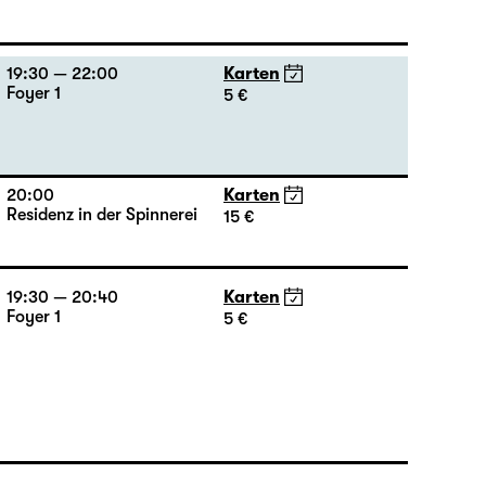
18:00 — 19:00
Diskothek
Eintritt frei, begrenzte
Platzzahl!
Öffentliche Probe
19:30 — 22:00
Karten
Foyer 1
5 €
20:00
Karten
Residenz in der Spinnerei
15 €
19:30 — 20:40
Karten
Foyer 1
5 €