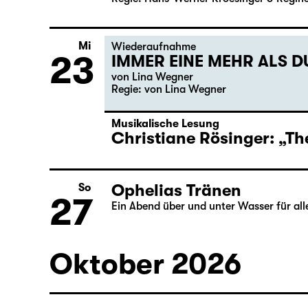
Di
Öffentliche Probe
22
Kitt
Ein Dokumentartheaterprojekt von dura 
Regie: Hans-Werner Kroesinger & ­Regin
Mi
Wiederaufnahme
23
IMMER EINE MEHR ALS DU
von Lina Wegner
Regie: von Lina Wegner
Musikalische Lesung
Christiane Rösinger: „Th
Ophelias Tränen
So
27
Ein Abend über und unter Wasser für al