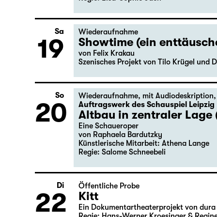
Auftragswerk des Schauspiel Leipzig
deutsche märchen (UA)
(& super creeps)
von Thomas Köck
Regie: Elsa-Sophie Jach
Sa
Wiederaufnahme
19
Showtime (ein enttäusc
von Felix Krakau
Szenisches Projekt von Tilo Krügel und D
So
Wiederaufnahme
,
mit Audiodeskription
20
Auftragswerk des Schauspiel Leipzig
Altbau in zentraler Lage 
Eine Schaueroper
von Raphaela Bardutzky
Künstlerische Mitarbeit: Athena Lange
Regie: Salome Schneebeli