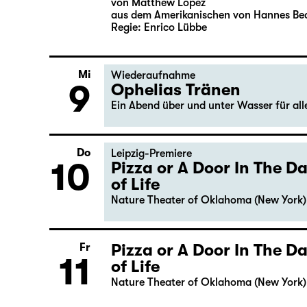
Di
Öffentliche Probe
8
Das Vermächtnis
(The Inheritance)
von Matthew Lopez
aus dem Amerikanischen von Hannes Be
Regie: Enrico Lübbe
Mi
Wiederaufnahme
9
Ophelias Tränen
Ein Abend über und unter Wasser für al
Do
Leipzig-Premiere
10
Pizza or A Door In The 
of Life
Nature Theater of Oklahoma (New York)
Fr