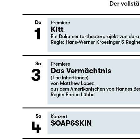
Oktober 2026
Der vollst
Do
Premiere
1
Kitt
Ein Dokumentartheaterprojekt von dura 
Regie: Hans-Werner Kroesinger & ­Regin
Sa
Premiere
3
Das Vermächtnis
(The Inheritance)
von Matthew Lopez
aus dem Amerikanischen von Hannes Be
Regie: Enrico Lübbe