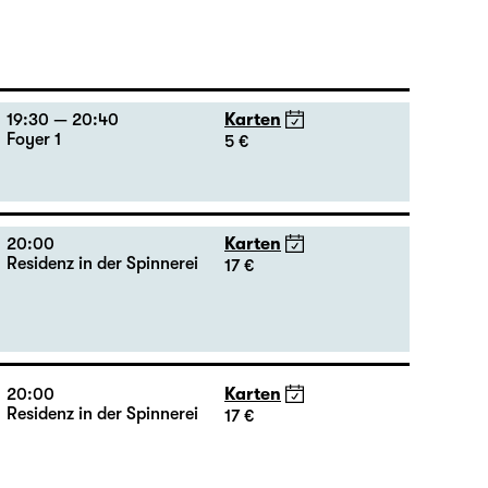
19:00 — 20:00
Große Bühne
Eintritt frei
Öffentliche Probe
19:30 — 20:40
Karten
Foyer 1
5 €
20:00
Karten
Residenz in der Spinnerei
17 €
20:00
Karten