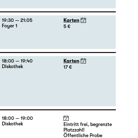
Große Bühne
13 €
Theatertag
17:15 + 17:30
Einführung im Rangfoyer
19:30 — 21:05
Karten
Foyer 1
5 €
18:00 — 19:40
Karten
Diskothek
17 €