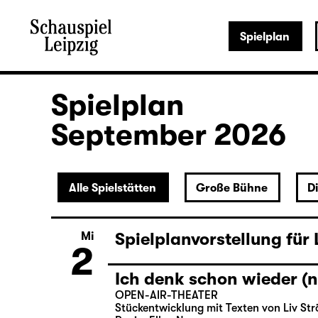
Spielplan
Ich denk schon wieder (n
Fr
28
OPEN-AIR-THEATER
September 2026
Stückentwicklung mit Texten von Liv Str
Regie: Ellen Neuser
Alle Spielstätten
Große Bühne
D
Sa
Wiederaufnahme
29
LIEBE / Eine argumentat
von Sivan Ben Yishai
Deutsch von Maren Kames
Studioinszenierung 2026
Regie: Katrin Plötner
September 2026
Spielplanvorstellung für
Mi