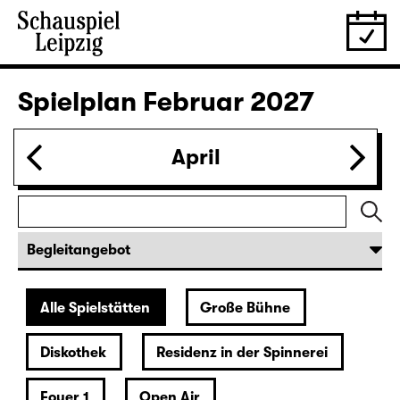
28.01.
Do
19:30 — 20:55
Große Bühne
Was ihr wollt (A Tortured Lover’s
Version)
von William Shakespeare
Deutsch von Jens Roselt
Fassung von Pia Richter und Julia Buchberger
Regie: Pia Richter
18:45 + 19:00
Einführung im Rangfoyer
Karten
30.01.
Sa
15:00
Große Bühne
Das Vermächtnis
(The Inheritance)
von Matthew Lopez
aus dem Amerikanischen von Hannes Becker
Regie: Enrico Lübbe
Karten