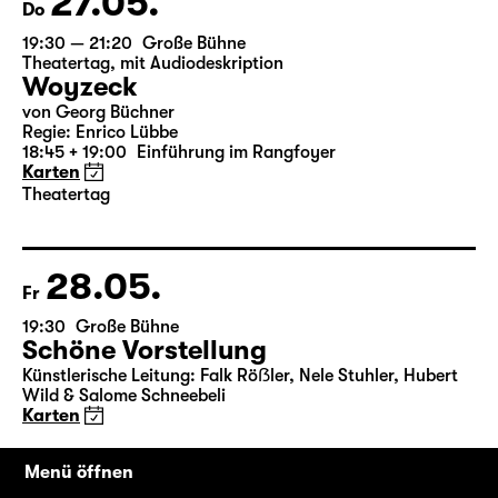
27.05.
Do
19:30 — 21:20
Große Bühne
Theatertag
,
mit Audiodeskription
Woyzeck
von Georg Büchner
Regie: Enrico Lübbe
18:45 + 19:00
Einführung im Rangfoyer
Karten
Theatertag
28.05.
Fr
19:30
Große Bühne
Schöne Vorstellung
Künstlerische Leitung: Falk Röẞler, Nele Stuhler, Hubert
Menü öffnen
Wild & Salome Schneebeli