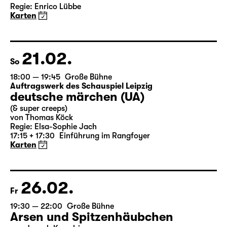
Das Vermächtnis
(The Inheritance)
von Matthew Lopez
aus dem Amerikanischen von Hannes Becker
Regie: Enrico Lübbe
Karten
21.02.
So
18:00 — 19:45
Große Bühne
Auftragswerk des Schauspiel Leipzig
deutsche märchen (UA)
(& super creeps)
von Thomas Köck
Regie: Elsa-Sophie Jach
17:15 + 17:30
Einführung im Rangfoyer
Karten
26.02.