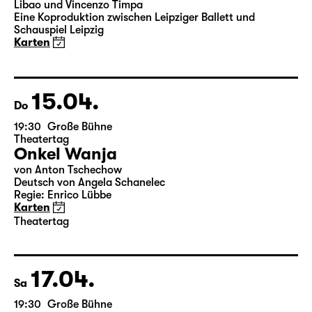
19:30
Große Bühne
Leipziger Ballett
Elegien — Black Box II
3-Teiliger Ballettabend von Andrea Carino, Marcelino
Libao und Vincenzo Timpa
Eine Koproduktion zwischen Leipziger Ballett und
Schauspiel Leipzig
Karten
15.04.
Do
19:30
Große Bühne
Theatertag
Onkel Wanja
von Anton Tschechow
Deutsch von Angela Schanelec
Regie: Enrico Lübbe
Karten
Theatertag