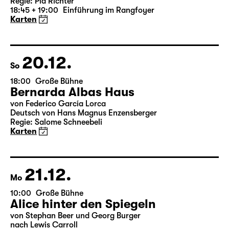
Version)
von William Shakespeare
Deutsch von Jens Roselt
Fassung von Pia Richter und Julia Buchberger
Regie: Pia Richter
18:45 + 19:00
Einführung im Rangfoyer
Karten
20.12.
So
18:00
Große Bühne
Bernarda Albas Haus
von Federico García Lorca
Deutsch von Hans Magnus Enzensberger
Regie: Salome Schneebeli
Karten
21.12.
Mo