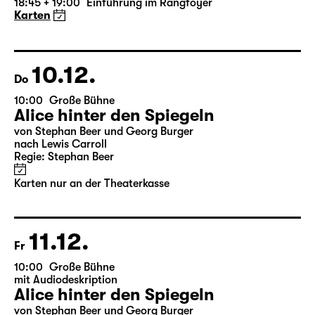
19:30 — 22:35
Große Bühne
Die Jungfrau von Orleans
von Friedrich Schiller
Regie: Nuran David Calis
18:45 + 19:00
Einführung im Rangfoyer
Karten
10.12.
Do
10:00
Große Bühne
Alice hinter den Spiegeln
von Stephan Beer und Georg Burger
nach Lewis Carroll
Regie: Stephan Beer
Karten nur an der Theaterkasse
11.12.
Fr