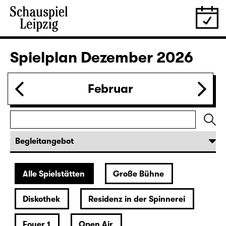
28.11.
Sa
19:30 — 22:35
Große Bühne
Wiederaufnahme
Die Jungfrau von Orleans
von Friedrich Schiller
Regie: Nuran David Calis
18:45 + 19:00
Einführung im Rangfoyer
Karten
30.11.
Mo
10:00
Große Bühne
Alice hinter den Spiegeln
von Stephan Beer und Georg Burger
nach Lewis Carroll
Regie: Stephan Beer
Karten nur an der Theaterkasse