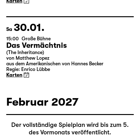
Deutsch von Jens Roselt
Fassung von Pia Richter und Julia Buchberger
Regie: Pia Richter
18:45 + 19:00
Einführung im Rangfoyer
Karten
30.01.
Sa
15:00
Große Bühne
Das Vermächtnis
(The Inheritance)
von Matthew Lopez
aus dem Amerikanischen von Hannes Becker
Regie: Enrico Lübbe
Karten
Februar 2027