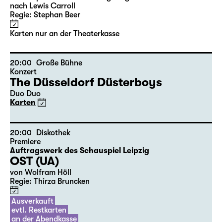
10:00
Große Bühne
mit Audiodeskription
Alice hinter den Spiegeln
von Stephan Beer und Georg Burger
nach Lewis Carroll
Regie: Stephan Beer
Karten nur an der Theaterkasse
20:00
Große Bühne
Konzert
The Düsseldorf Düsterboys
Duo Duo
Karten
20:00
Diskothek
Premiere
Auftragswerk des Schauspiel Leipzig
OST (UA)
von Wolfram Höll
Regie: Thirza Bruncken