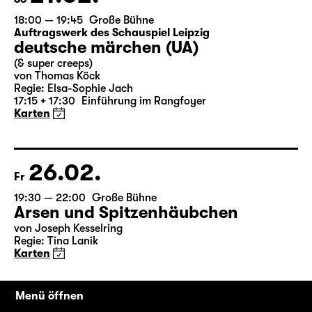
21.02.
So
18:00 — 19:45
Große Bühne
Auftragswerk des Schauspiel Leipzig
deutsche märchen (UA)
(& super creeps)
von Thomas Köck
Regie: Elsa-Sophie Jach
17:15 + 17:30
Einführung im Rangfoyer
Karten
26.02.
Fr
19:30 — 22:00
Große Bühne
Arsen und Spitzenhäubchen
von Joseph Kesselring
Regie: Tina Lanik
Menü öffnen
Karten