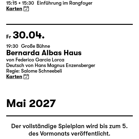
von William Shakespeare
Deutsch von Thomas Brasch
Leipziger Fassung von Marion Tiedtke
Regie: Enrico Lübbe
15:15 + 15:30
Einführung im Rangfoyer
Karten
30.04.
Fr
19:30
Große Bühne
Bernarda Albas Haus
von Federico García Lorca
Deutsch von Hans Magnus Enzensberger
Regie: Salome Schneebeli
Karten
Mai 2027