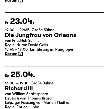
3-Teiliger Ballettabend von Andrea Carino, Marcelino
Libao und Vincenzo Timpa
Eine Koproduktion zwischen Leipziger Ballett und
Schauspiel Leipzig
Karten
23.04.
Fr
19:30 — 22:35
Große Bühne
Die Jungfrau von Orleans
von Friedrich Schiller
Regie: Nuran David Calis
18:45 + 19:00
Einführung im Rangfoyer
Karten
25.04.
So
16:00 — 19:10
Große Bühne
Richard III