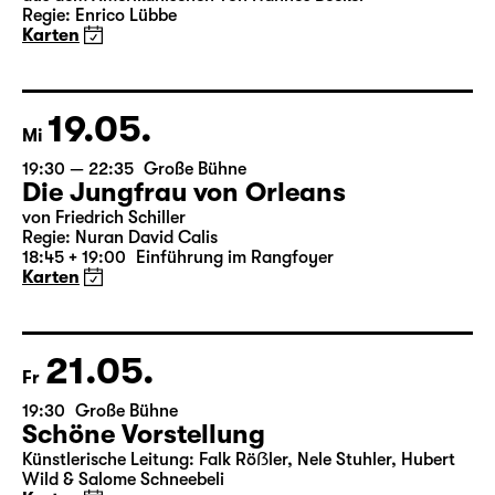
Das Vermächtnis
(The Inheritance)
von Matthew Lopez
aus dem Amerikanischen von Hannes Becker
Regie: Enrico Lübbe
Karten
19.05.
Mi
19:30 — 22:35
Große Bühne
Die Jungfrau von Orleans
von Friedrich Schiller
Regie: Nuran David Calis
18:45 + 19:00
Einführung im Rangfoyer
Karten
21.05.
Fr