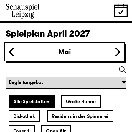
16:00 — 17:50
Große Bühne
Familienstück
,
mit Kinderbetreuung (Anmeldung
erforderlich)
Das kalte Herz
von Wilhelm Hauff
Regie: Enrico Lübbe
Im Anschluss: „Selfie im Bühnenlicht“
Karten
29.03.
Mo
19:30 — 20:55
Große Bühne
Was ihr wollt (A Tortured Lover’s
Version)
von William Shakespeare
Deutsch von Jens Roselt
Fassung von Pia Richter und Julia Buchberger
Regie: Pia Richter
18:45 + 19:00
Einführung im Rangfoyer
Karten