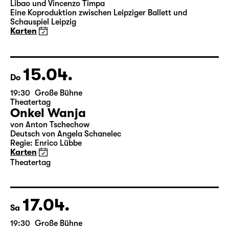
19:30
Große Bühne
Leipziger Ballett
Elegien — Black Box II
3-Teiliger Ballettabend von Andrea Carino, Marcelino
Libao und Vincenzo Timpa
Eine Koproduktion zwischen Leipziger Ballett und
Schauspiel Leipzig
Karten
15.04.
Do
19:30
Große Bühne
Theatertag
Onkel Wanja
von Anton Tschechow
Deutsch von Angela Schanelec
Regie: Enrico Lübbe
Karten
Theatertag