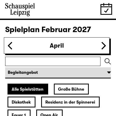
28.01.
Do
19:30 — 20:55
Große Bühne
Was ihr wollt (A Tortured Lover’s
Version)
von William Shakespeare
Deutsch von Jens Roselt
Fassung von Pia Richter und Julia Buchberger
Regie: Pia Richter
18:45 + 19:00
Einführung im Rangfoyer
Karten
30.01.
Sa
15:00
Große Bühne
Das Vermächtnis
(The Inheritance)
von Matthew Lopez
aus dem Amerikanischen von Hannes Becker
Regie: Enrico Lübbe
Karten