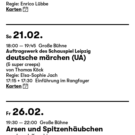
Das Vermächtnis
(The Inheritance)
von Matthew Lopez
aus dem Amerikanischen von Hannes Becker
Regie: Enrico Lübbe
Karten
21.02.
So
18:00 — 19:45
Große Bühne
Auftragswerk des Schauspiel Leipzig
deutsche märchen (UA)
(& super creeps)
von Thomas Köck
Regie: Elsa-Sophie Jach
17:15 + 17:30
Einführung im Rangfoyer
Karten
26.02.