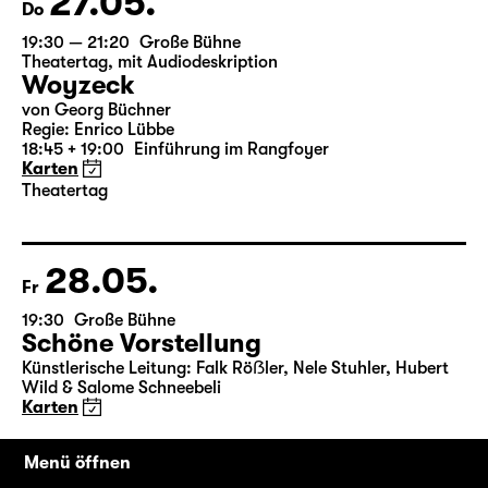
27.05.
Do
19:30 — 21:20
Große Bühne
Theatertag
,
mit Audiodeskription
Woyzeck
von Georg Büchner
Regie: Enrico Lübbe
18:45 + 19:00
Einführung im Rangfoyer
Karten
Theatertag
28.05.
Fr
19:30
Große Bühne
Schöne Vorstellung
Künstlerische Leitung: Falk Röẞler, Nele Stuhler, Hubert
Menü öffnen
Wild & Salome Schneebeli