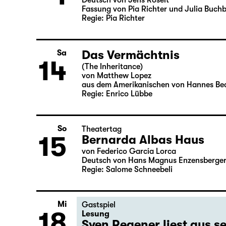
Was ihr wollt (A Tortured
So
1
von William Shakespeare
Deutsch von Jens Roselt
Fassung von Pia Richter und Julia Buch
Regie: Pia Richter
Das Vermächtnis
Sa
14
(The Inheritance)
von Matthew Lopez
aus dem Amerikanischen von Hannes Be
Regie: Enrico Lübbe
So
Theatertag
15
Bernarda Albas Haus
von Federico García Lorca
Deutsch von Hans Magnus Enzensberge
Regie: Salome Schneebeli