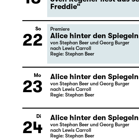
Mi
Gastspiel
18
Lesung
Sven Regener liest aus 
Freddie“
So
Premiere
22
Alice hinter den Spiegeln
von Stephan Beer und Georg Burger
nach Lewis Carroll
Regie: Stephan Beer
Alice hinter den Spiegeln
Mo
23
von Stephan Beer und Georg Burger
nach Lewis Carroll
Regie: Stephan Beer