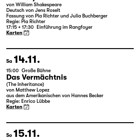
18:00 — 19:25
Große Bühne
Was ihr wollt (A Tortured Lover’s
Version)
von William Shakespeare
Deutsch von Jens Roselt
Fassung von Pia Richter und Julia Buchberger
Regie: Pia Richter
17:15 + 17:30
Einführung im Rangfoyer
Karten
14.11.
Sa
15:00
Große Bühne
Das Vermächtnis
(The Inheritance)
von Matthew Lopez
aus dem Amerikanischen von Hannes Becker
Regie: Enrico Lübbe
Karten