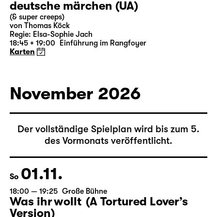
31.10.
Sa
19:30 — 21:15
Große Bühne
Auftragswerk des Schauspiel Leipzig
deutsche märchen (UA)
(& super creeps)
von Thomas Köck
Regie: Elsa-Sophie Jach
18:45 + 19:00
Einführung im Rangfoyer
Karten
November 2026
Der vollständige Spielplan wird bis zum 5.
des Vormonats veröffentlicht.
01.11.
So