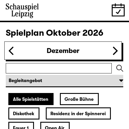
Wiederaufnahme
IMMER EINE MEHR ALS DU (UA)
von Lina Wegner
Regie: von Lina Wegner
Karten
20:00
Residenz in der Spinnerei
Musikalische Lesung
Christiane Rösinger: „The Joy of
Ageing“
Karten
27.09.
So
19:30 — 20:40
Foyer 1
Ophelias Tränen
Ein Abend über und unter Wasser für alle süßen Mäuse
von und mit Paula Winteler
Karten