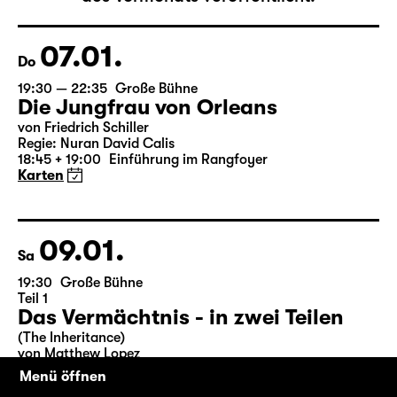
Der vollständige Spielplan wird bis zum 5.
des Vormonats veröffentlicht.
07.01.
Do
19:30 — 22:35
Große Bühne
Die Jungfrau von Orleans
von Friedrich Schiller
Regie: Nuran David Calis
18:45 + 19:00
Einführung im Rangfoyer
Karten
09.01.
Sa
19:30
Große Bühne
Teil 1
Menü öffnen
Das Vermächtnis - in zwei Teilen