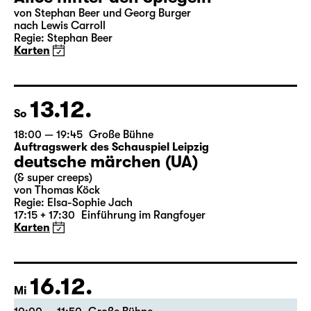
18:00
Große Bühne
mit Audiodeskription
Alice hinter den Spiegeln
von Stephan Beer und Georg Burger
nach Lewis Carroll
Regie: Stephan Beer
Karten
13.12.
So
18:00 — 19:45
Große Bühne
Auftragswerk des Schauspiel Leipzig
deutsche märchen (UA)
(& super creeps)
von Thomas Köck
Regie: Elsa-Sophie Jach
17:15 + 17:30
Einführung im Rangfoyer
Karten