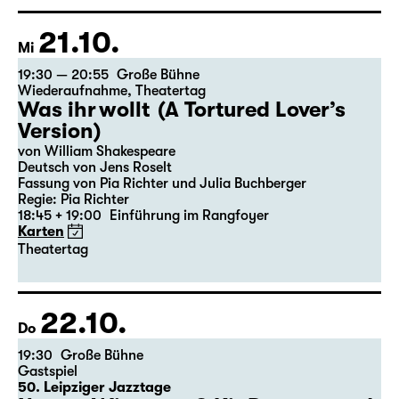
Regie: Elsa-Sophie Jach
15:15 + 15:30
Einführung im Rangfoyer
Karten
21.10.
Mi
19:30 — 20:55
Große Bühne
Wiederaufnahme
,
Theatertag
Was ihr wollt (A Tortured Lover’s
Version)
von William Shakespeare
Deutsch von Jens Roselt
Fassung von Pia Richter und Julia Buchberger
Regie: Pia Richter
18:45 + 19:00
Einführung im Rangfoyer
Karten
Theatertag
22.10.
Do