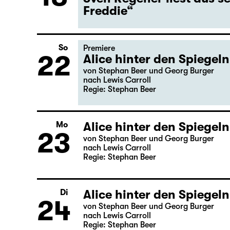
Mi
Gastspiel
18
Lesung
Sven Regener liest aus 
Freddie“
So
Premiere
22
Alice hinter den Spiegeln
von Stephan Beer und Georg Burger
nach Lewis Carroll
Regie: Stephan Beer
Alice hinter den Spiegeln
Mo
23
von Stephan Beer und Georg Burger
nach Lewis Carroll
Regie: Stephan Beer