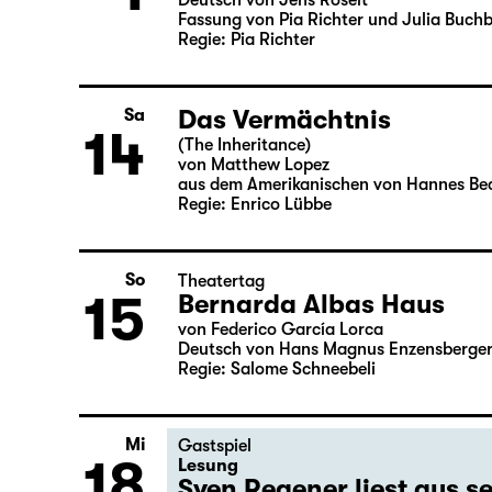
Was ihr wollt (A Tortured
So
1
von William Shakespeare
Deutsch von Jens Roselt
Fassung von Pia Richter und Julia Buch
Regie: Pia Richter
Das Vermächtnis
Sa
14
(The Inheritance)
von Matthew Lopez
aus dem Amerikanischen von Hannes Be
Regie: Enrico Lübbe
So
Theatertag
15
Bernarda Albas Haus
von Federico García Lorca
Deutsch von Hans Magnus Enzensberge
Regie: Salome Schneebeli