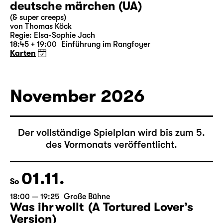
31.10.
Sa
19:30 — 21:15
Große Bühne
Auftragswerk des Schauspiel Leipzig
deutsche märchen (UA)
(& super creeps)
von Thomas Köck
Regie: Elsa-Sophie Jach
18:45 + 19:00
Einführung im Rangfoyer
Karten
November 2026
Der vollständige Spielplan wird bis zum 5.
des Vormonats veröffentlicht.
01.11.
So