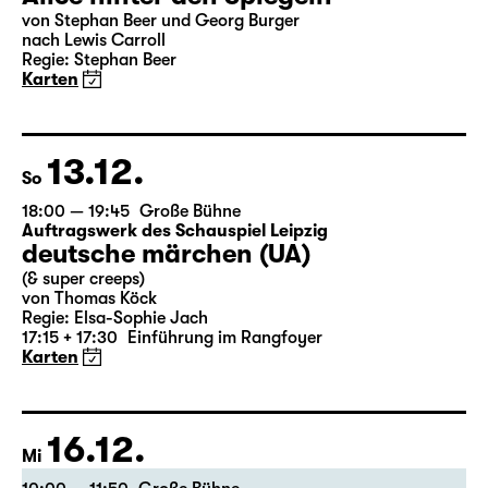
18:00
Große Bühne
mit Audiodeskription
Alice hinter den Spiegeln
von Stephan Beer und Georg Burger
nach Lewis Carroll
Regie: Stephan Beer
Karten
13.12.
So
18:00 — 19:45
Große Bühne
Auftragswerk des Schauspiel Leipzig
deutsche märchen (UA)
(& super creeps)
von Thomas Köck
Regie: Elsa-Sophie Jach
17:15 + 17:30
Einführung im Rangfoyer
Karten