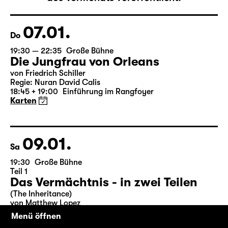
Der vollständige Spielplan wird bis zum 5.
des Vormonats veröffentlicht.
07.01.
Do
19:30 — 22:35
Große Bühne
Die Jungfrau von Orleans
von Friedrich Schiller
Regie: Nuran David Calis
18:45 + 19:00
Einführung im Rangfoyer
Karten
09.01.
Sa
19:30
Große Bühne
Teil 1
Menü öffnen
Das Vermächtnis - in zwei Teilen