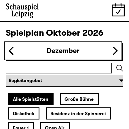
Wiederaufnahme
IMMER EINE MEHR ALS DU (UA)
von Lina Wegner
Regie: von Lina Wegner
Karten
20:00
Residenz in der Spinnerei
Musikalische Lesung
Christiane Rösinger: „The Joy of
Ageing“
Karten
27.09.
So
19:30 — 20:40
Foyer 1
Ophelias Tränen
Ein Abend über und unter Wasser für alle süßen Mäuse
von und mit Paula Winteler
Karten