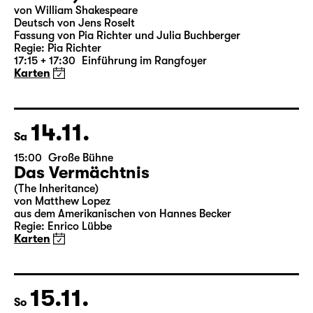
18:00 — 19:25
Große Bühne
Was ihr wollt (A Tortured Lover’s
Version)
von William Shakespeare
Deutsch von Jens Roselt
Fassung von Pia Richter und Julia Buchberger
Regie: Pia Richter
17:15 + 17:30
Einführung im Rangfoyer
Karten
14.11.
Sa
15:00
Große Bühne
Das Vermächtnis
(The Inheritance)
von Matthew Lopez
aus dem Amerikanischen von Hannes Becker
Regie: Enrico Lübbe
Karten