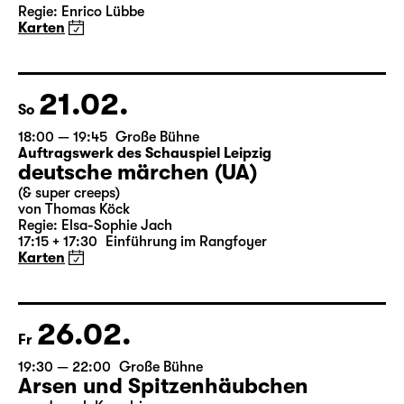
Das Vermächtnis
(The Inheritance)
von Matthew Lopez
aus dem Amerikanischen von Hannes Becker
Regie: Enrico Lübbe
Karten
21.02.
So
18:00 — 19:45
Große Bühne
Auftragswerk des Schauspiel Leipzig
deutsche märchen (UA)
(& super creeps)
von Thomas Köck
Regie: Elsa-Sophie Jach
17:15 + 17:30
Einführung im Rangfoyer
Karten
26.02.