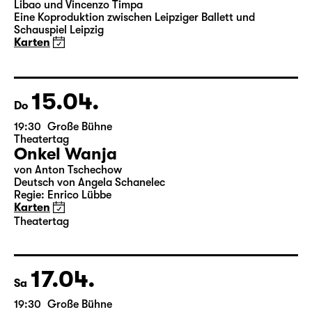
19:30
Große Bühne
Leipziger Ballett
Elegien — Black Box II
3-Teiliger Ballettabend von Andrea Carino, Marcelino
Libao und Vincenzo Timpa
Eine Koproduktion zwischen Leipziger Ballett und
Schauspiel Leipzig
Karten
15.04.
Do
19:30
Große Bühne
Theatertag
Onkel Wanja
von Anton Tschechow
Deutsch von Angela Schanelec
Regie: Enrico Lübbe
Karten
Theatertag