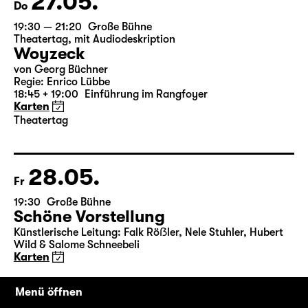
27.05.
Do
19:30 — 21:20
Große Bühne
Theatertag
,
mit Audiodeskription
Woyzeck
von Georg Büchner
Regie: Enrico Lübbe
18:45 + 19:00
Einführung im Rangfoyer
Karten
Theatertag
28.05.
Fr
19:30
Große Bühne
Schöne Vorstellung
Künstlerische Leitung: Falk Röẞler, Nele Stuhler, Hubert
Menü öffnen
Wild & Salome Schneebeli