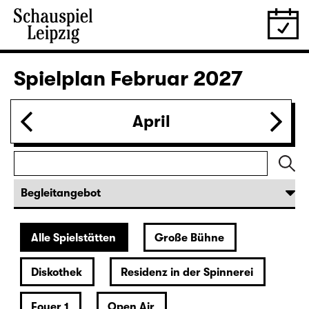
28.01.
Do
19:30 — 20:55
Große Bühne
Was ihr wollt (A Tortured Lover’s
Version)
von William Shakespeare
Deutsch von Jens Roselt
Fassung von Pia Richter und Julia Buchberger
Regie: Pia Richter
18:45 + 19:00
Einführung im Rangfoyer
Karten
30.01.
Sa
15:00
Große Bühne
Das Vermächtnis
(The Inheritance)
von Matthew Lopez
aus dem Amerikanischen von Hannes Becker
Regie: Enrico Lübbe
Karten