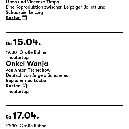
19:30
Große Bühne
Leipziger Ballett
Elegien — Black Box II
3-Teiliger Ballettabend von Andrea Carino, Marcelino
Libao und Vincenzo Timpa
Eine Koproduktion zwischen Leipziger Ballett und
Schauspiel Leipzig
Karten
15.04.
Do
19:30
Große Bühne
Theatertag
Onkel Wanja
von Anton Tschechow
Deutsch von Angela Schanelec
Regie: Enrico Lübbe
Karten
Theatertag