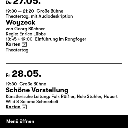
27.05.
Do
19:30 — 21:20
Große Bühne
Theatertag
,
mit Audiodeskription
Woyzeck
von Georg Büchner
Regie: Enrico Lübbe
18:45 + 19:00
Einführung im Rangfoyer
Karten
Theatertag
28.05.
Fr
19:30
Große Bühne
Schöne Vorstellung
Künstlerische Leitung: Falk Röẞler, Nele Stuhler, Hubert
Menü öffnen
Wild & Salome Schneebeli