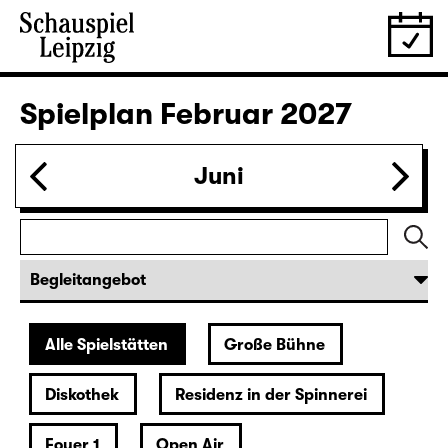
28.01.
Do
19:30 — 20:55
Große Bühne
Was ihr wollt (A Tortured Lover’s
Version)
von William Shakespeare
Deutsch von Jens Roselt
Fassung von Pia Richter und Julia Buchberger
Regie: Pia Richter
18:45 + 19:00
Einführung im Rangfoyer
Karten
30.01.
Sa
15:00
Große Bühne
Das Vermächtnis
(The Inheritance)
von Matthew Lopez
aus dem Amerikanischen von Hannes Becker
Regie: Enrico Lübbe
Karten