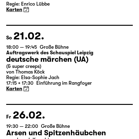
Das Vermächtnis
(The Inheritance)
von Matthew Lopez
aus dem Amerikanischen von Hannes Becker
Regie: Enrico Lübbe
Karten
21.02.
So
18:00 — 19:45
Große Bühne
Auftragswerk des Schauspiel Leipzig
deutsche märchen (UA)
(& super creeps)
von Thomas Köck
Regie: Elsa-Sophie Jach
17:15 + 17:30
Einführung im Rangfoyer
Karten
26.02.