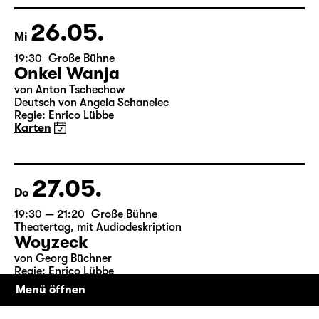
Künstlerische Leitung: Falk Röẞler, Nele Stuhler, Hubert
Wild & Salome Schneebeli
Karten
26.05.
Mi
19:30
Große Bühne
Onkel Wanja
von Anton Tschechow
Deutsch von Angela Schanelec
Regie: Enrico Lübbe
Karten
27.05.
Do
19:30 — 21:20
Große Bühne
Theatertag
,
mit Audiodeskription
Menü öffnen
Woyzeck
von Georg Büchner