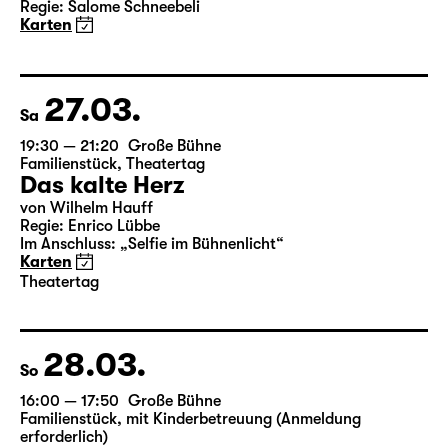
mit Audiodeskription
Bernarda Albas Haus
von Federico García Lorca
Deutsch von Hans Magnus Enzensberger
Regie: Salome Schneebeli
Karten
27.03.
Sa
19:30 — 21:20
Große Bühne
Familienstück
,
Theatertag
Das kalte Herz
von Wilhelm Hauff
Regie: Enrico Lübbe
Im Anschluss: „Selfie im Bühnenlicht“
Karten
Theatertag
28.03.
So