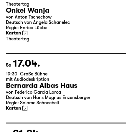
15.04.
Do
19:30
Große Bühne
Theatertag
Onkel Wanja
von Anton Tschechow
Deutsch von Angela Schanelec
Regie: Enrico Lübbe
Karten
Theatertag
17.04.
Sa
19:30
Große Bühne
mit Audiodeskription
Bernarda Albas Haus
von Federico García Lorca
Deutsch von Hans Magnus Enzensberger
Regie: Salome Schneebeli
Karten