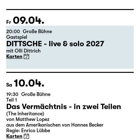
Libao und Vincenzo Timpa
Eine Koproduktion zwischen Leipziger Ballett und
Schauspiel Leipzig
Karten
09.04.
Fr
20:00
Große Bühne
Gastspiel
DITTSCHE - live & solo 2027
mit Olli Dittrich
Karten
10.04.
Sa
19:30
Große Bühne
Teil 1
Das Vermächtnis - in zwei Teilen
(The Inheritance)