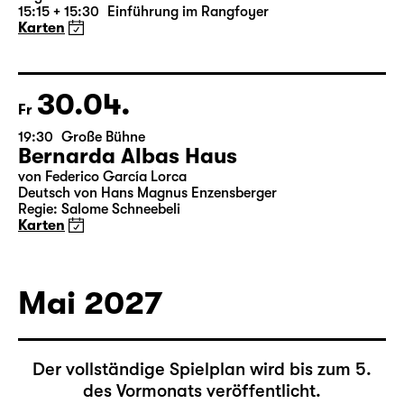
von William Shakespeare
Deutsch von Thomas Brasch
Leipziger Fassung von Marion Tiedtke
Regie: Enrico Lübbe
15:15 + 15:30
Einführung im Rangfoyer
Karten
30.04.
Fr
19:30
Große Bühne
Bernarda Albas Haus
von Federico García Lorca
Deutsch von Hans Magnus Enzensberger
Regie: Salome Schneebeli
Karten
Mai 2027