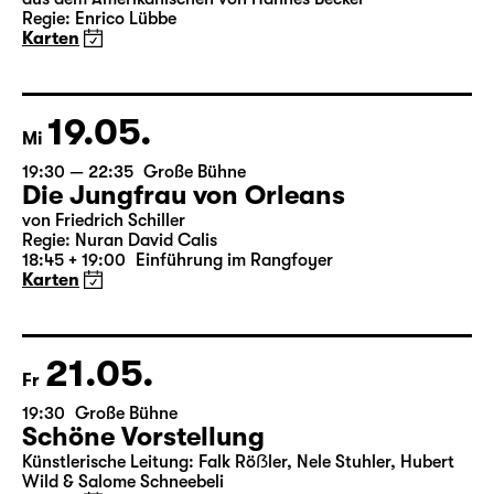
Das Vermächtnis
(The Inheritance)
von Matthew Lopez
aus dem Amerikanischen von Hannes Becker
Regie: Enrico Lübbe
Karten
19.05.
Mi
19:30 — 22:35
Große Bühne
Die Jungfrau von Orleans
von Friedrich Schiller
Regie: Nuran David Calis
18:45 + 19:00
Einführung im Rangfoyer
Karten
21.05.
Fr