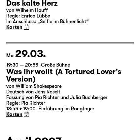
16:00 — 17:50
Große Bühne
Familienstück
,
mit Kinderbetreuung (Anmeldung
erforderlich)
Das kalte Herz
von Wilhelm Hauff
Regie: Enrico Lübbe
Im Anschluss: „Selfie im Bühnenlicht“
Karten
29.03.
Mo
19:30 — 20:55
Große Bühne
Was ihr wollt (A Tortured Lover’s
Version)
von William Shakespeare
Deutsch von Jens Roselt
Fassung von Pia Richter und Julia Buchberger
Regie: Pia Richter
18:45 + 19:00
Einführung im Rangfoyer
Karten