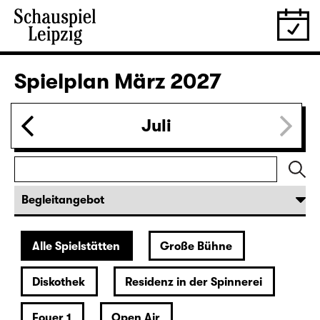
27.02.
Sa
19:30
Große Bühne
mit Audiodeskription
Bernarda Albas Haus
von Federico García Lorca
Deutsch von Hans Magnus Enzensberger
Regie: Salome Schneebeli
Karten
28.02.
So
18:00 — 21:10
Große Bühne
Richard III
von William Shakespeare
Deutsch von Thomas Brasch
Leipziger Fassung von Marion Tiedtke
Regie: Enrico Lübbe
Im Anschluss: „Selfie im Bühnenlicht“
17:15 + 17:30
Einführung im Rangfoyer
Karten