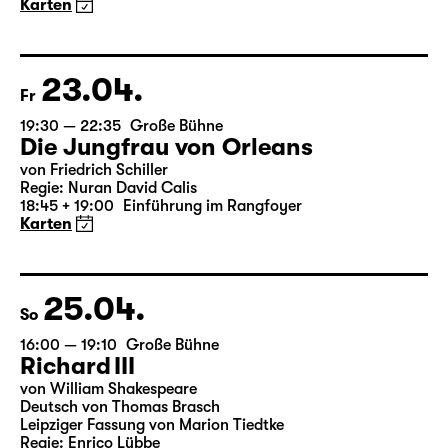
3-Teiliger Ballettabend von Andrea Carino, Marcelino
Libao und Vincenzo Timpa
Eine Koproduktion zwischen Leipziger Ballett und
Schauspiel Leipzig
Karten
23.04.
Fr
19:30 — 22:35
Große Bühne
Die Jungfrau von Orleans
von Friedrich Schiller
Regie: Nuran David Calis
18:45 + 19:00
Einführung im Rangfoyer
Karten
25.04.
So
16:00 — 19:10
Große Bühne
Richard III