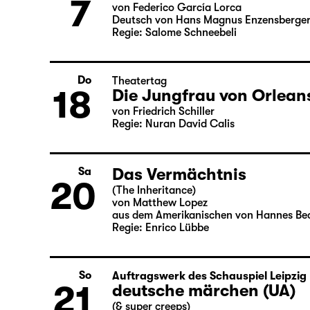
Bernarda Albas Haus
So
7
von Federico García Lorca
Deutsch von Hans Magnus Enzensberge
Regie: Salome Schneebeli
Do
Theatertag
18
Die Jungfrau von Orlean
von Friedrich Schiller
Regie: Nuran David Calis
Das Vermächtnis
Sa
20
(The Inheritance)
von Matthew Lopez
aus dem Amerikanischen von Hannes Be
Regie: Enrico Lübbe