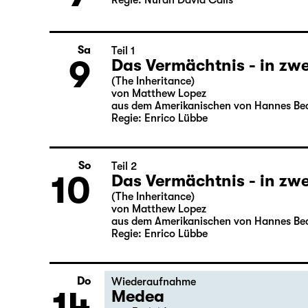
Die Jungfrau von Orlean
Do
7
von Friedrich Schiller
Regie: Nuran David Calis
Sa
Teil 1
9
Das Vermächtnis - in zwe
(The Inheritance)
von Matthew Lopez
aus dem Amerikanischen von Hannes Be
Regie: Enrico Lübbe
So
Teil 2
10
Das Vermächtnis - in zwe
(The Inheritance)
von Matthew Lopez
aus dem Amerikanischen von Hannes Be
Regie: Enrico Lübbe