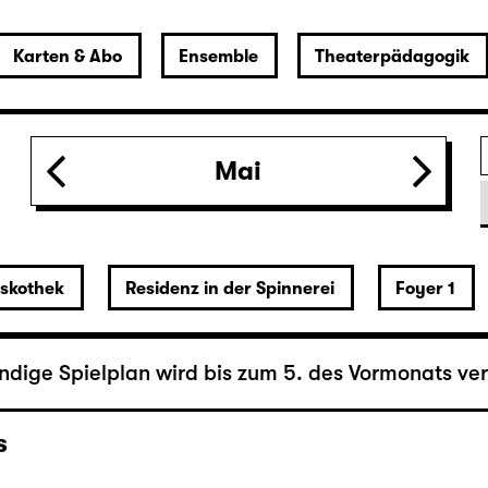
berger
Mai
hen
iskothek
Residenz in der Spinnerei
Foyer 1
ändige Spielplan wird bis zum 5. des Vormonats verö