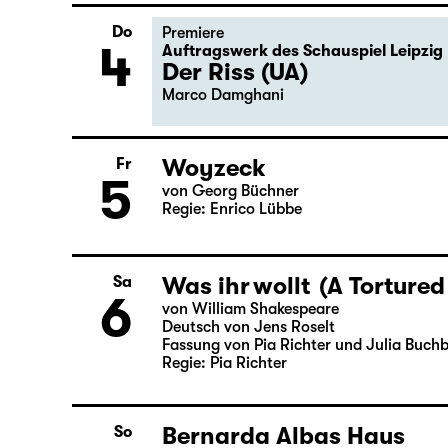
2
The American Drama Group Europe / in 
By William Shakespeare
Directed by Paul Stebbings
Do
Premiere
4
Auftragswerk des Schauspiel Leipzig
Der Riss (UA)
Marco Damghani
Woyzeck
Fr
5
von Georg Büchner
Regie: Enrico Lübbe
Was ihr wollt (A Tortured
Sa
6
von William Shakespeare
Deutsch von Jens Roselt
Fassung von Pia Richter und Julia Buch
Regie: Pia Richter