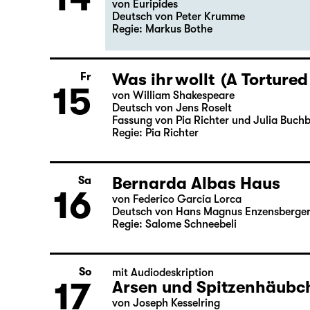
Do
Wiederaufnahme
14
Medea
von Euripides
Deutsch von Peter Krumme
Regie: Markus Bothe
Was ihr wollt (A Tortured
Fr
15
von William Shakespeare
Deutsch von Jens Roselt
Fassung von Pia Richter und Julia Buch
Regie: Pia Richter
Bernarda Albas Haus
Sa
16
von Federico García Lorca
Deutsch von Hans Magnus Enzensberge
Regie: Salome Schneebeli