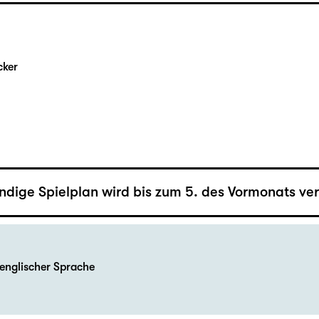
berger
cker
ändige Spielplan wird bis zum 5. des Vormonats verö