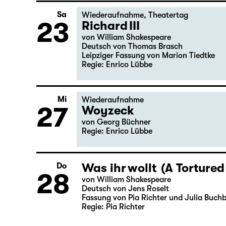
22
von Friedrich Schiller
Regie: Nuran David Calis
Sa
Wiederaufnahme
,
Theatertag
23
Richard III
von William Shakespeare
Deutsch von Thomas Brasch
Leipziger Fassung von Marion Tiedtke
Regie: Enrico Lübbe
Mi
Wiederaufnahme
27
Woyzeck
von Georg Büchner
Regie: Enrico Lübbe
Was ihr wollt (A Tortured
Do
28
von William Shakespeare