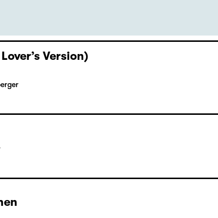
 Lover’s Version)
berger
r