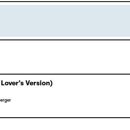
englischer Sprache
 Lover’s Version)
berger