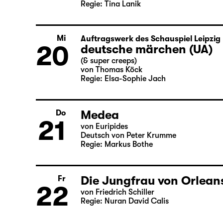
So
mit Audiodeskription
17
Arsen und Spitzenhäubc
von Joseph Kesselring
Regie: Tina Lanik
Mi
Auftragswerk des Schauspiel Leipzig
20
deutsche märchen (UA)
(& super creeps)
von Thomas Köck
Regie: Elsa-Sophie Jach
Medea
Do
21
von Euripides
Deutsch von Peter Krumme
Regie: Markus Bothe
Die Jungfrau von Orlean
Fr