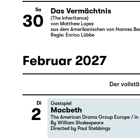
Deutsch von Jens Roselt
Fassung von Pia Richter und Julia Buch
Regie: Pia Richter
Das Vermächtnis
Sa
30
(The Inheritance)
von Matthew Lopez
aus dem Amerikanischen von Hannes Be
Regie: Enrico Lübbe
Februar 2027
Der vollst
Di
Gastspiel
Macbeth