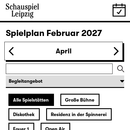
28.01.
Do
19:30 — 20:55
Große Bühne
Was ihr wollt (A Tortured Lover’s
Version)
von William Shakespeare
Deutsch von Jens Roselt
Fassung von Pia Richter und Julia Buchberger
Regie: Pia Richter
18:45 + 19:00
Einführung im Rangfoyer
Karten
30.01.
Sa
15:00
Große Bühne
Das Vermächtnis
(The Inheritance)
von Matthew Lopez
aus dem Amerikanischen von Hannes Becker
Regie: Enrico Lübbe
Karten