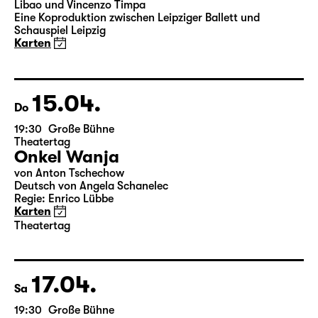
19:30
Große Bühne
Leipziger Ballett
Elegien — Black Box II
3-Teiliger Ballettabend von Andrea Carino, Marcelino
Libao und Vincenzo Timpa
Eine Koproduktion zwischen Leipziger Ballett und
Schauspiel Leipzig
Karten
15.04.
Do
19:30
Große Bühne
Theatertag
Onkel Wanja
von Anton Tschechow
Deutsch von Angela Schanelec
Regie: Enrico Lübbe
Karten
Theatertag