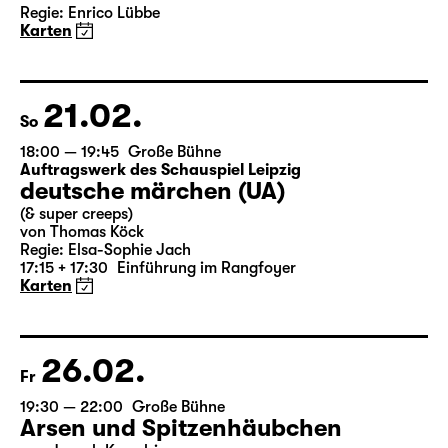
Das Vermächtnis
(The Inheritance)
von Matthew Lopez
aus dem Amerikanischen von Hannes Becker
Regie: Enrico Lübbe
Karten
21.02.
So
18:00 — 19:45
Große Bühne
Auftragswerk des Schauspiel Leipzig
deutsche märchen (UA)
(& super creeps)
von Thomas Köck
Regie: Elsa-Sophie Jach
17:15 + 17:30
Einführung im Rangfoyer
Karten
26.02.