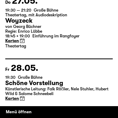
27.05.
Do
19:30 — 21:20
Große Bühne
Theatertag
,
mit Audiodeskription
Woyzeck
von Georg Büchner
Regie: Enrico Lübbe
18:45 + 19:00
Einführung im Rangfoyer
Karten
Theatertag
28.05.
Fr
19:30
Große Bühne
Schöne Vorstellung
Künstlerische Leitung: Falk Röẞler, Nele Stuhler, Hubert
Menü öffnen
Wild & Salome Schneebeli