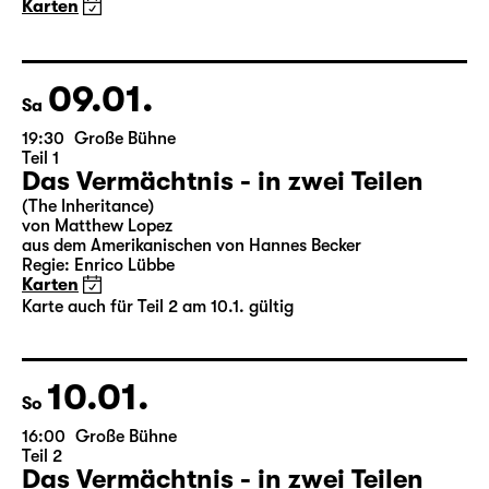
Die Jungfrau von Orleans
von Friedrich Schiller
Regie: Nuran David Calis
18:45 + 19:00
Einführung im Rangfoyer
Karten
09.01.
Sa
19:30
Große Bühne
Teil 1
Das Vermächtnis - in zwei Teilen
(The Inheritance)
von Matthew Lopez
aus dem Amerikanischen von Hannes Becker
Regie: Enrico Lübbe
Karten
Karte auch für Teil 2 am 10.1. gültig
10.01.
So