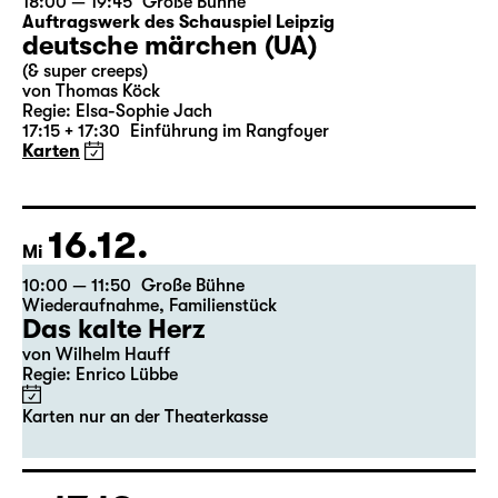
13.12.
So
18:00 — 19:45
Große Bühne
Auftragswerk des Schauspiel Leipzig
deutsche märchen (UA)
(& super creeps)
von Thomas Köck
Regie: Elsa-Sophie Jach
17:15 + 17:30
Einführung im Rangfoyer
Karten
16.12.
Mi
10:00 — 11:50
Große Bühne
Wiederaufnahme
,
Familienstück
Das kalte Herz
von Wilhelm Hauff
Regie: Enrico Lübbe