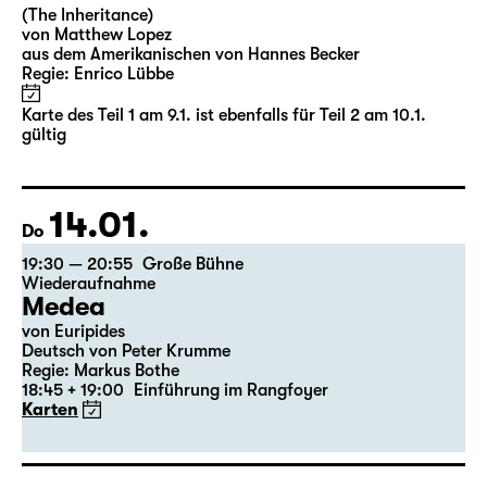
16:00
Große Bühne
Teil 2
Das Vermächtnis - in zwei Teilen
(The Inheritance)
von Matthew Lopez
aus dem Amerikanischen von Hannes Becker
Regie: Enrico Lübbe
Karte des Teil 1 am 9.1. ist ebenfalls für Teil 2 am 10.1.
gültig
14.01.
Do
19:30 — 20:55
Große Bühne
Wiederaufnahme
Medea
von Euripides
Deutsch von Peter Krumme
Regie: Markus Bothe
18:45 + 19:00
Einführung im Rangfoyer