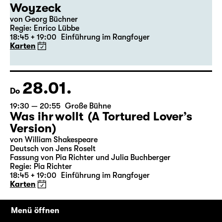
27.01.
Mi
19:30 — 21:20
Große Bühne
Wiederaufnahme
Woyzeck
von Georg Büchner
Regie: Enrico Lübbe
18:45 + 19:00
Einführung im Rangfoyer
Karten
28.01.
Do
19:30 — 20:55
Große Bühne
Was ihr wollt (A Tortured Lover’s
Version)
von William Shakespeare
Deutsch von Jens Roselt
Fassung von Pia Richter und Julia Buchberger
Regie: Pia Richter
Menü öffnen
18:45 + 19:00
Einführung im Rangfoyer