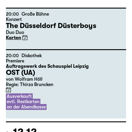
nach Lewis Carroll
Regie: Stephan Beer
Karten nur an der Theaterkasse
20:00
Große Bühne
Konzert
The Düsseldorf Düsterboys
Duo Duo
Karten
20:00
Diskothek
Premiere
Auftragswerk des Schauspiel Leipzig
OST (UA)
von Wolfram Höll
Regie: Thirza Bruncken
Ausverkauft
evtl. Restkarten
an der Abendkasse