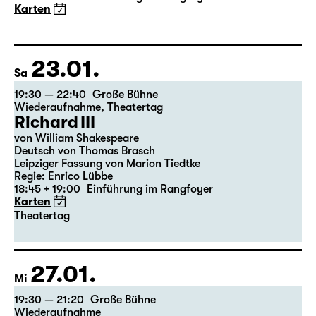
Die Jungfrau von Orleans
von Friedrich Schiller
Regie: Nuran David Calis
18:45 + 19:00
Einführung im Rangfoyer
Karten
23.01.
Sa
19:30 — 22:40
Große Bühne
Wiederaufnahme
,
Theatertag
Richard III
von William Shakespeare
Deutsch von Thomas Brasch
Leipziger Fassung von Marion Tiedtke
Regie: Enrico Lübbe
18:45 + 19:00
Einführung im Rangfoyer
Karten
Theatertag