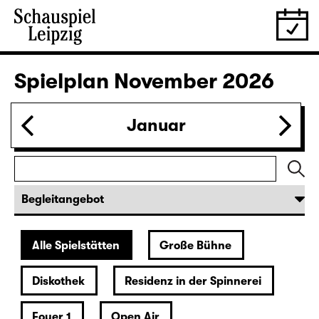
30.10.
Fr
19:30
Große Bühne
Bernarda Albas Haus
von Federico García Lorca
Deutsch von Hans Magnus Enzensberger
Regie: Salome Schneebeli
Karten
31.10.
Sa
19:30 — 21:15
Große Bühne
Auftragswerk des Schauspiel Leipzig
deutsche märchen (UA)
(& super creeps)
von Thomas Köck
Regie: Elsa-Sophie Jach
18:45 + 19:00
Einführung im Rangfoyer
Karten