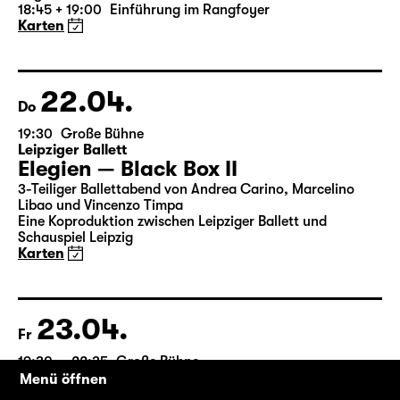
18:45 + 19:00
Einführung im Rangfoyer
Karten
22.04.
Do
19:30
Große Bühne
Leipziger Ballett
Elegien — Black Box II
3-Teiliger Ballettabend von Andrea Carino, Marcelino
Libao und Vincenzo Timpa
Eine Koproduktion zwischen Leipziger Ballett und
Schauspiel Leipzig
Karten
23.04.
Fr
19:30 — 22:35
Große Bühne
Die Jungfrau von Orleans
Menü öffnen