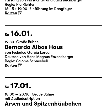
Fassung von Pia Richter und Julia Buchberger
Regie: Pia Richter
18:45 + 19:00
Einführung im Rangfoyer
Karten
16.01.
Sa
19:30
Große Bühne
Bernarda Albas Haus
von Federico García Lorca
Deutsch von Hans Magnus Enzensberger
Regie: Salome Schneebeli
Karten
17.01.
So
18:00 — 20:30
Große Bühne
mit Audiodeskription
Arsen und Spitzenhäubchen